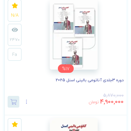
N/A
2470
Fa
%17
دوره 3جلدی آناتومی بالینی اسنل 2025
5,870,000
4,900,000
تومان