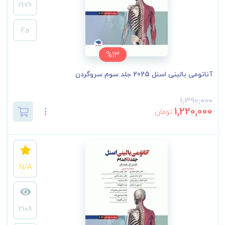
1976
Fa
%13
آناتومی بالینی اسنل 2025 جلد سوم سروگردن
1,390,000
1,220,000
تومان
N/A
2108