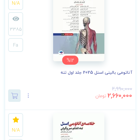
N/A
3385
Fa
%12
آناتومی بالینی اسنل 2025 جلد اول تنه
2,990,000
2,660,000
تومان
N/A