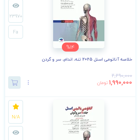
23970
Fa
%14
خلاصه‌ آناتومی اسنل 2025 تنه، اندام، سر و گردن
2,290,000
1,990,000
تومان
N/A