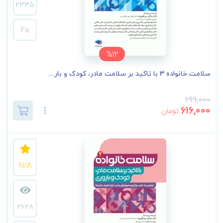
2335
Fa
%12
سلامت خانواده 3 با تاکید بر سلامت مادر، کودک و بار...
699,000
616,000
تومان
N/A
2628