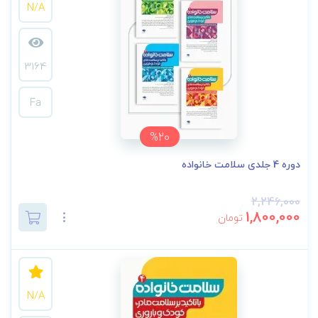
N/A
3164
Fa
%20
دوره 4 جلدی سلامت خانواده
2,246,000
1,800,000
تومان
N/A