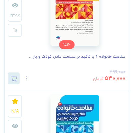
2387
Fa
%12
سلامت خانواده 4 با تاکید بر سلامت مادر، کودک و بار...
599,000
530,000
تومان
N/A