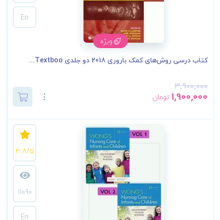
En
ویژه
کتاب درسی روش‌های کمک باروری 2018 دو جلدی Textboo...
3,900,000
1,900,000
تومان
4.8/5
11090
En