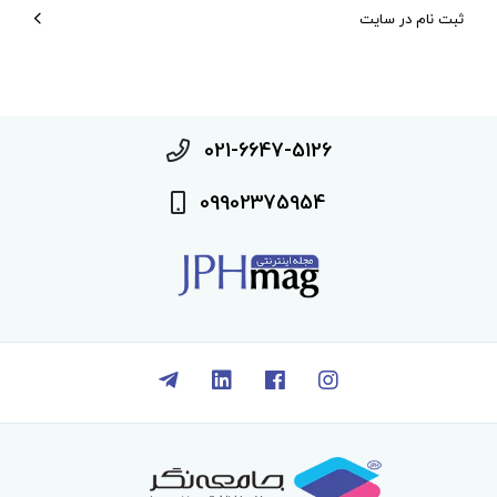
ثبت نام در سایت
021-6647-5126
09902375954