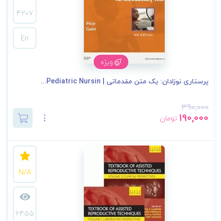
4207
En
ویژه
پرستاری نوزادان: یک متن مقدماتی | Pediatric Nursin...
390,000
190,000
تومان
N/A
6455