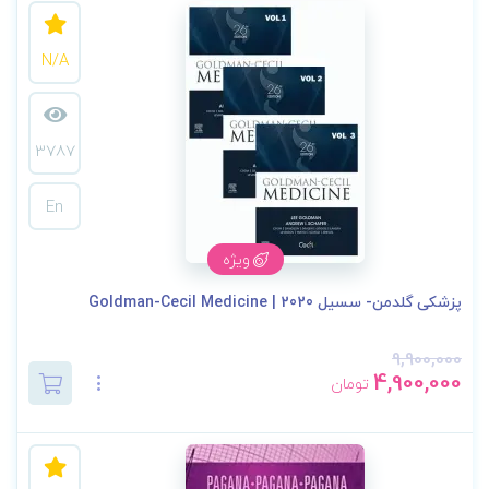
N/A
3787
En
ویژه
پزشکی گلدمن- سسیل 2020 | Goldman-Cecil Medicine
9,900,000
4,900,000
تومان