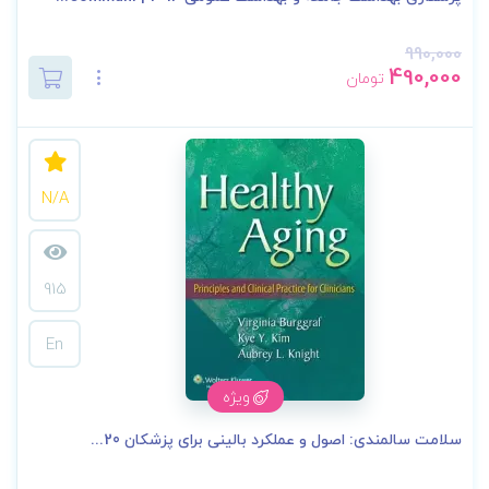
990,000
490,000
تومان
N/A
915
En
ویژه
سلامت سالمندی: اصول و عملکرد بالینی برای پزشکان 20...