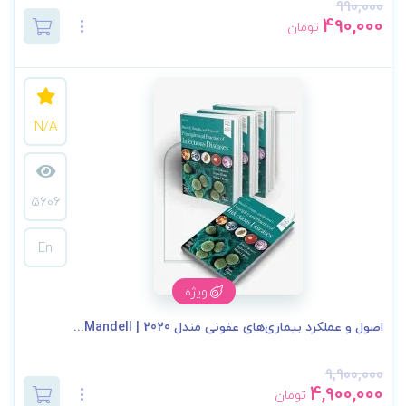
990,000
490,000
تومان
N/A
5606
En
ویژه
اصول و عملکرد بیماری‌های عفونی مندل 2020 | Mandell...
9,900,000
4,900,000
تومان