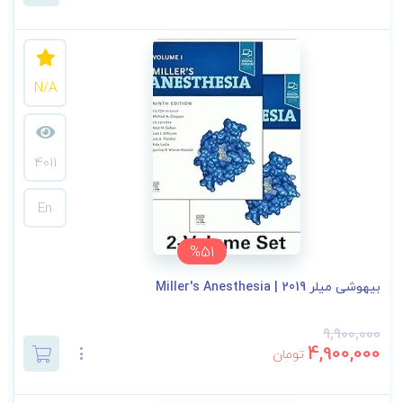
N/A
4011
En
%51
بیهوشی میلر 2019 | Miller's Anesthesia
9,900,000
4,900,000
تومان