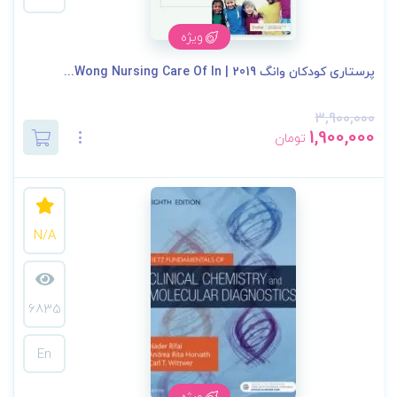
ویژه
پرستاری کودکان وانگ 2019 | Wong Nursing Care Of In...
3,900,000
1,900,000
تومان
N/A
6835
En
ویژه