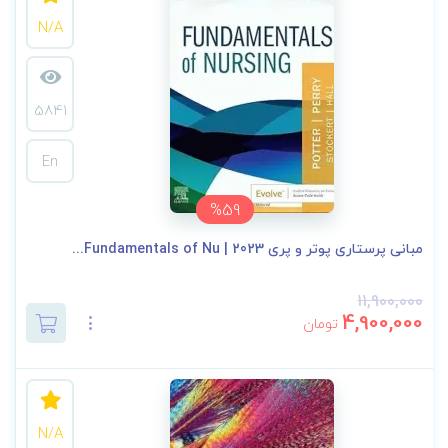
N/A
5841
En
%59
مبانی پرستاری پوتر و پری 2023 | Fundamentals of Nu...
11,900,000
4,900,000
تومان
N/A