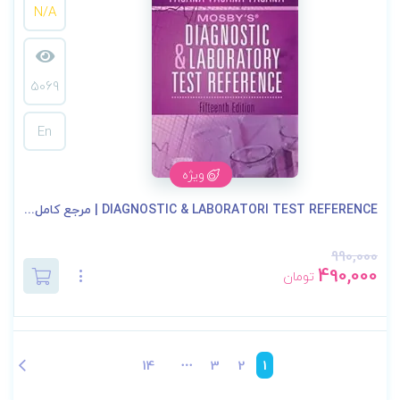
N/A
5069
En
ویژه
DIAGNOSTIC & LABORATORI TEST REFERENCE | مرجع کامل...
990,000
490,000
تومان
14
3
2
1