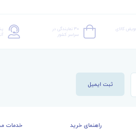
عویض کالای
30 نمایندگی در
پش
سراسر کشور
آن
ثبت ایمیل
راهنمای خرید
خدمات مش