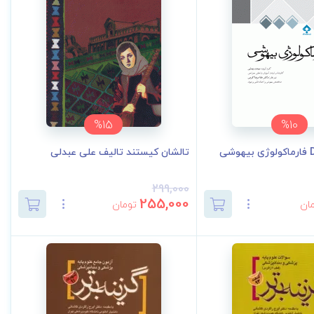
%15
%10
تالشان کیستند تالیف علی عبدلی
299,000
255,000
ان
تومان