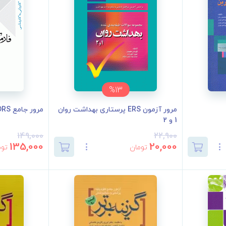
%13
مرور آزمون ERS پرستاری بهداشت روان
مرور جامع DRS فارماکولوژی بیهوشی
1 و 2
149,000
22,900
135,000
20,000
تومان
توم