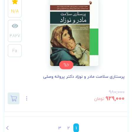
N/A
4827
Fa
%6
پرستاری سلامت مادر و نوزاد دکتر پروانه وصلی
980,000
929,000
تومان
3
2
1