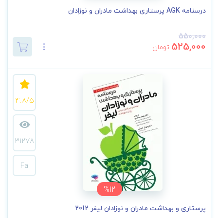
درسنامه AGK پرستاری بهداشت مادران و نوزادان
550,000
525,000
تومان
4.8/5
31278
Fa
%12
پرستاری و بهداشت مادران و نوزادان لیفر 2012