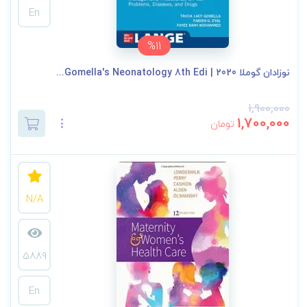
En
%11
نوزادان گوملا 2020 | Gomella's Neonatology 8th Edi...
1,900,000
1,700,000
تومان
N/A
5889
En