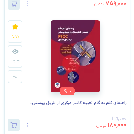
759,000
تومان
N/A
3526
Fa
%10
راهنمای گام به گام تعبیه کاتتر مرکزی از طریق پوستی...
199,000
180,000
تومان