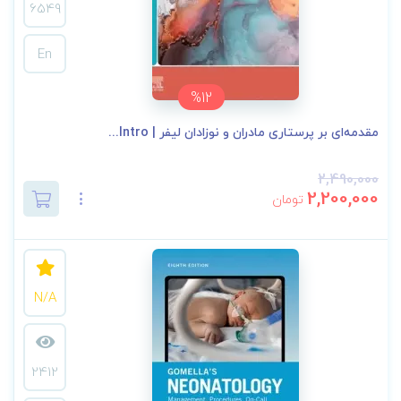
6549
En
%12
مقدمه‌ای بر پرستاری مادران و نوزادان لیفر | Intro...
2,490,000
2,200,000
تومان
N/A
2412