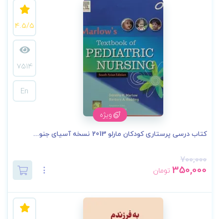
4.5/5
7514
En
ویژه
کتاب درسی پرستاری کودکان مارلو 2013 نسخه آسیای جنو...
700,000
350,000
تومان