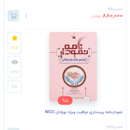
990,000
880,000
تومان
N/A
1897
Fa
%5
نمودارنامه پرستاری مراقبت ویژه نوزادان NICU
798,000