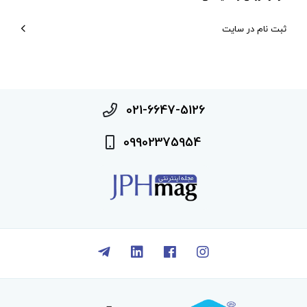
ثبت نام در سایت
021-6647-5126
09902375954