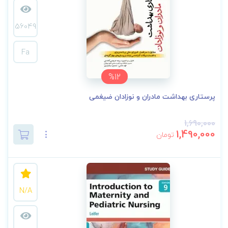
56049
Fa
%12
پرستاری بهداشت مادران و نوزادان ضیغمی
1,690,000
1,490,000
تومان
N/A