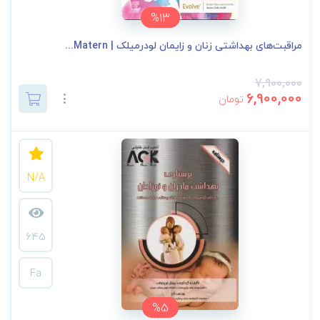
%13
مراقبت‌های بهداشتی زنان و زایمان لودرمیلک | Matern...
7,900,000
6,900,000
تومان
N/A
645
Fa
%5