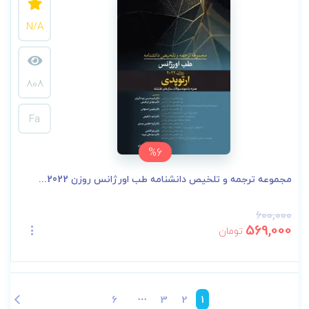
N/A
808
Fa
%6
مجموعه ترجمه و تلخیص دانشنامه طب اورژانس روزن 2022...
600,000
569,000
تومان
6
3
2
1