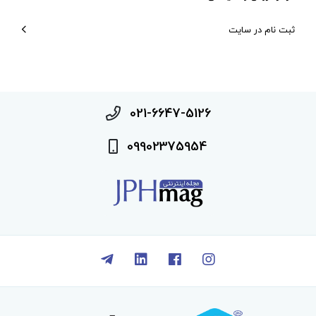
ثبت نام در سایت
021-6647-5126
09902375954