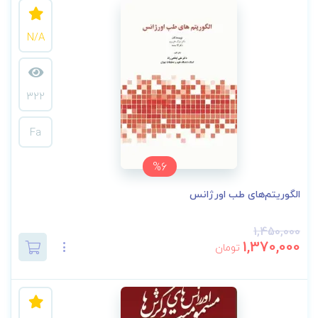
N/A
322
Fa
%6
الگوریتم‌های طب اورژانس
1,450,000
1,370,000
تومان