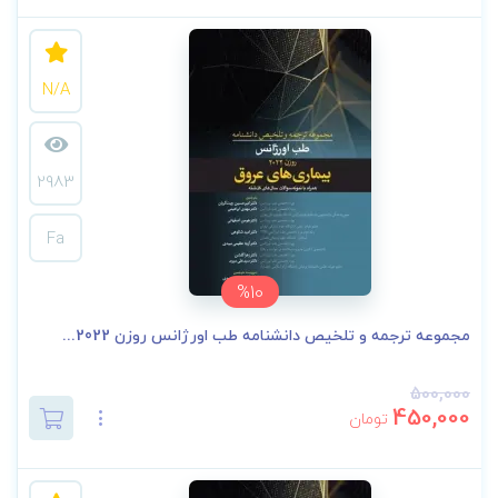
N/A
2983
Fa
%10
مجموعه ترجمه و تلخیص دانشنامه طب اورژانس روزن 2022...
500,000
450,000
تومان