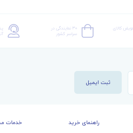
عویض کالای
30 نمایندگی در
پش
سراسر کشور
آن
ثبت ایمیل
راهنمای خرید
خدمات مش