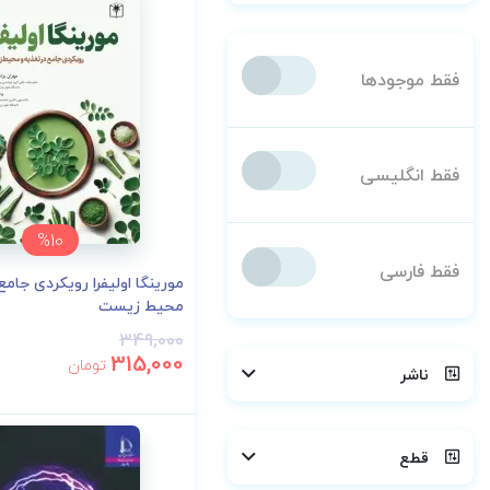
فقط موجودها
فقط انگلیسی
%10
فقط فارسی
مورینگا اولیفرا رویکردی جامع
محیط زیست
349,000
315,000
تومان
ناشر
قطع