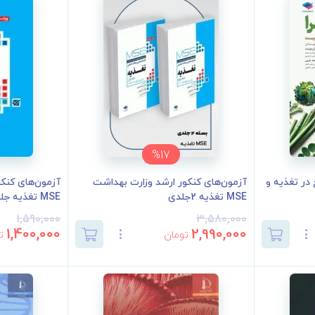
%17
 در تغذیه و
آزمون‌های کنکور ارشد وزارت بهداشت
آزمون‌های کنکو
MSE تغذیه 2جلدی
MSE تغذیه جلد دو...
1,590,000
3,580,000
1,400,000
2,990,000
تومان
ت