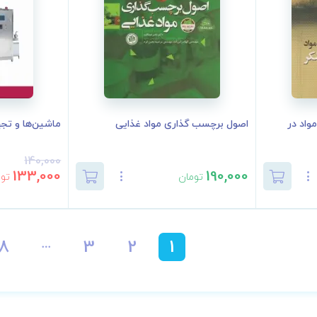
واد در
اصول برچسب گذاری مواد غذایی
ماشین‌ها و تجه
140,000
133,000
190,000
تومان
توم
18
3
2
1