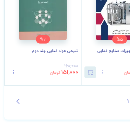
%6
%5
یزات صنایع غذایی
شیمی مواد غذایی جلد دوم
160,000
151,000
ان
تومان