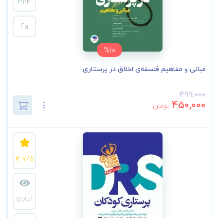
324
Fa
%10
مبانی و مفاهیم فلسفه‌ی اخلاق در پرستاری
499,000
450,000
تومان
4.7/5
51801