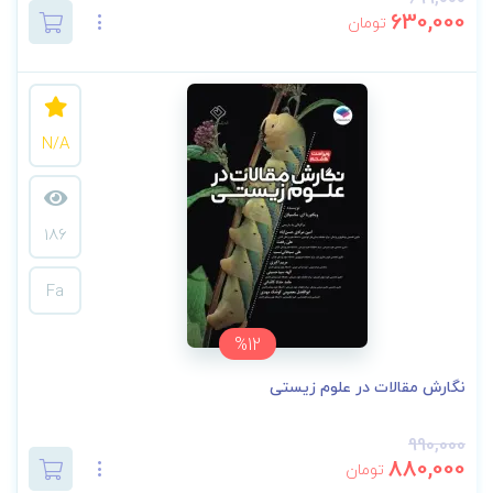
630,000
تومان
N/A
186
Fa
%12
نگارش مقالات در علوم زیستی
990,000
880,000
تومان