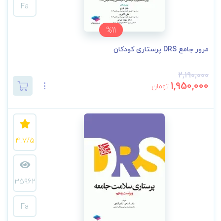
Fa
%11
مرور جامع DRS پرستاری کودکان
2,190,000
1,950,000
تومان
4.7/5
35962
Fa