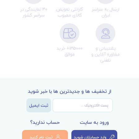
ارسال به سراسر
گارانتی تعویض
30 نمایندگی در
ایران
کالای معیوب
سراسر کشور
پشتیبانی و
135000+ خرید
مشاوره آنلاین و
موفق
تلفنی
از تخفیف ها و جدیدترین ها با خبر شوید
ثبت ایمیل
ورود به سایت
حساب ندارید؟
وارد حسابتان شوید
ثبت نام کنید