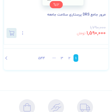
%12
مرور جامع DRS پرستاری سلامت جامعه
1,790,000
1,590,000
تومان
544
3
2
1