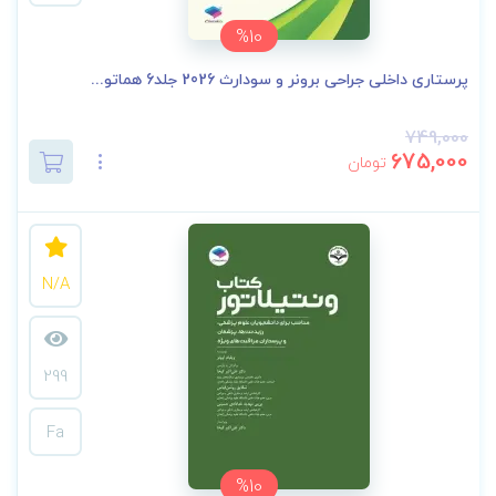
%10
پرستاری داخلی جراحی برونر و سودارث 2026 جلد6 هماتو...
749,000
675,000
تومان
N/A
299
Fa
%10