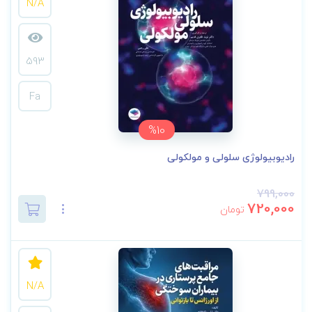
N/A
593
Fa
%10
رادیوبیولوژی سلولی و مولکولی
799,000
720,000
تومان
N/A