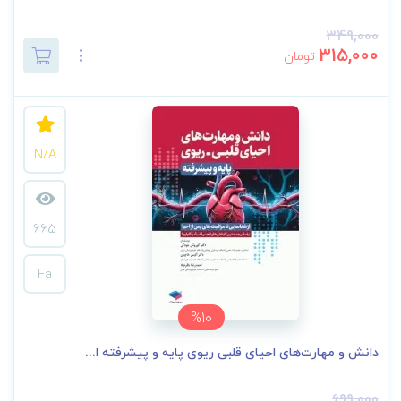
349,000
315,000
تومان
N/A
665
Fa
%10
دانش و مهارت‌های‌ احیای قلبی ریوی پایه و پیشرفته ا...
699,000