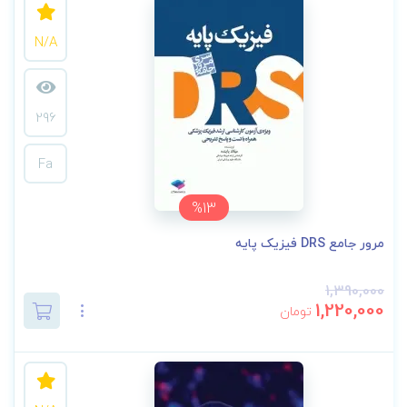
N/A
296
Fa
%13
مرور جامع DRS فیزیک پایه
1,390,000
1,220,000
تومان