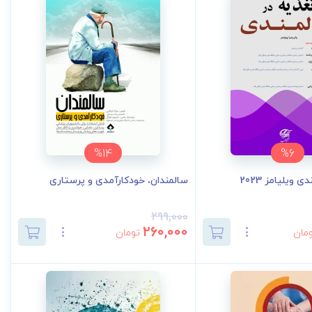
%14
%6
 ویلیامز 2023
سالمندان، خودکارآمدی و پرستاری
299,000
260,000
مان
تومان