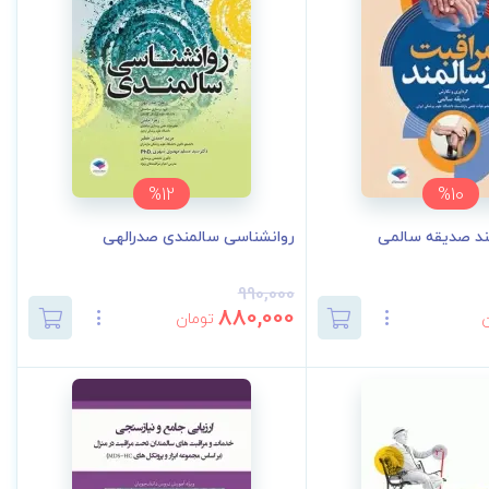
%12
%10
مند صدیقه سالمی
روانشناسی سالمندی صدرالهی
990,000
880,000
تومان