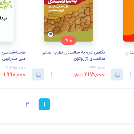
%10
ندان
نگاهی تازه به سالمندی نظریه تعالی
جامعه‌شناسی و
سالمندی (ژروتران...
علی صدرالهی
2,290,000
249,000
1,990,000
225,000
تومان
تو
2
1