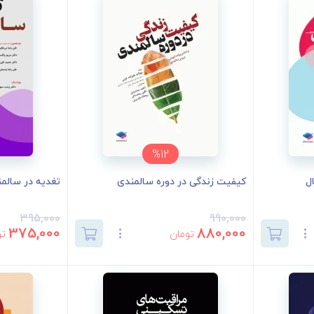
%12
ل
کیفیت زندگی در دوره سالمندی
تغدیه در سالمندی
395,000
990,000
375,000
880,000
تومان
تو