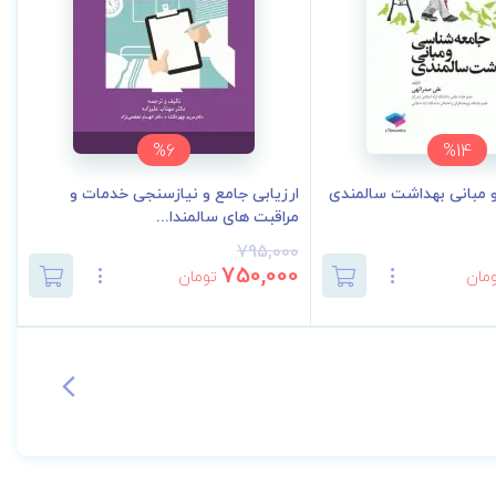
%6
%14
 مبانی بهداشت سالمندی
ارزیابی جامع و نیازسنجی خدمات و
مراقبت های سالمندا...
795,000
750,000
مان
تومان