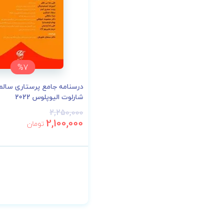
%7
درسنامه جامع پرستاری سالم
شارلوت الیوپلوس 2022
2,250,000
2,100,000
تومان