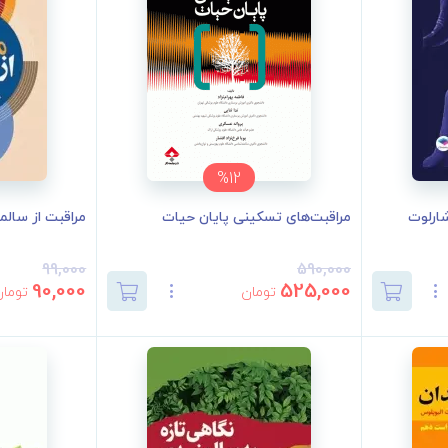
%12
ارلوت
مراقبت‌های تسکینی پایان حیات
مراقبت از سال
99,000
590,000
90,000
525,000
تومان
تومان