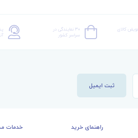
عویض کالای
30 نمایندگی در
پش
سراسر کشور
آن
ثبت ایمیل
راهنمای خرید
خدمات مش