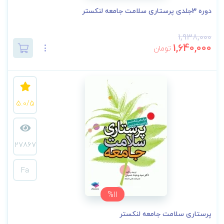
دوره 3جلدی پرستاری سلامت جامعه لنکستر
1,938,000
1,640,000
تومان
5.0/5
27867
Fa
%11
پرستاری سلامت جامعه لنکستر