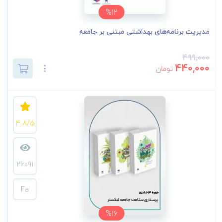
%12
مدیریت برنامه‌های بهداشتی مبتنی بر جامعه
499,000
440,000
تومان
4.8/5
26091
Fa
%16