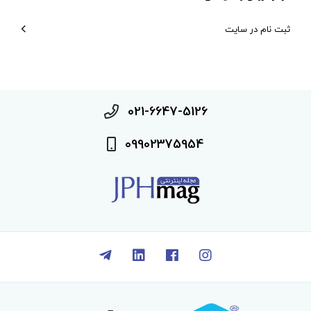
ثبت نام در سایت
021-6647-5126
09902375954