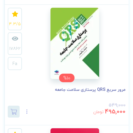
4.3/5
17862
Fa
%10
مرور سریع QRS پرستاری سلامت جامعه
549,000
495,000
تومان