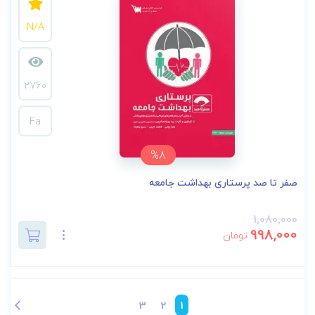
N/A
2760
Fa
%8
صفر تا صد پرستاری بهداشت جامعه
1,080,000
998,000
تومان
3
2
1