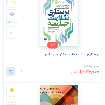
4.3/5
84400
Fa
%11
پرستاری سلامت جامعه دکتر ایلدرآبادی
1,490,000
1,330,000
تومان
N/A