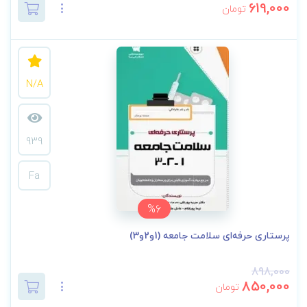
619,000
تومان
N/A
939
Fa
%6
پرستاری حرفه‌ای سلامت جامعه (1و2و3)
898,000
850,000
تومان