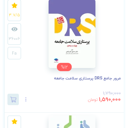
4.7/5
36006
Fa
%12
مرور جامع DRS پرستاری سلامت جامعه
1,790,000
1,590,000
تومان