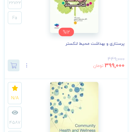
22722
Fa
%12
پرستاری و بهداشت محیط لنکستر
449,000
399,000
تومان
N/A
4587