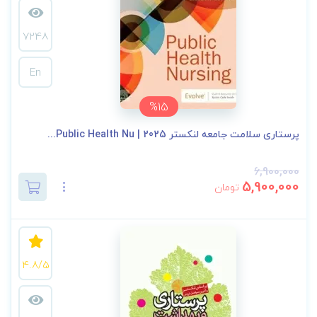
7248
En
%15
پرستاری سلامت جامعه لنکستر 2025 | Public Health Nu...
6,900,000
5,900,000
تومان
4.8/5