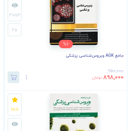
4753
Fa
%6
جامع AGK ویروس‌شناسی پزشکی
950,000
898,000
تومان
N/A