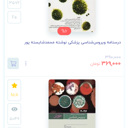
3572
Fa
%6
درسنامه ویروس‌شناسی پزشکی نوشته محمدشایسته پور
390,000
369,000
تومان
N/A
5049