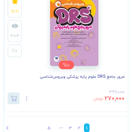
N/A
4104
Fa
%10
مرور جامع DRS علوم پایه پزشکی ویروس‌شناسی
299,000
270,000
تومان
5
3
2
1