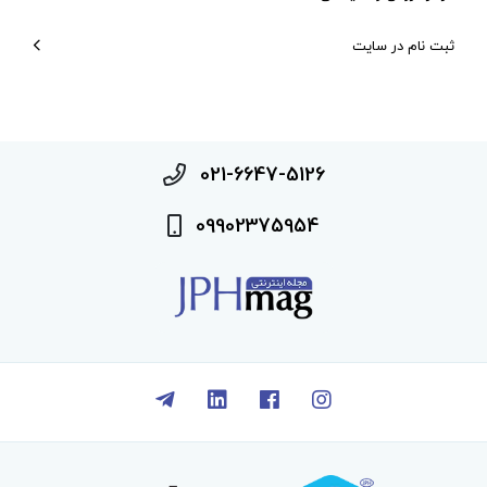
ثبت نام در سایت
021-6647-5126
09902375954