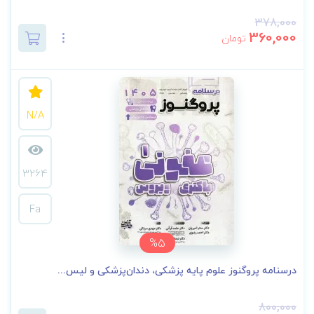
378,000
360,000
تومان
N/A
3264
Fa
%5
درسنامه پروگنوز علوم پایه پزشکی، دندان‌پزشکی و لیس...
800,000