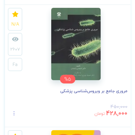
N/A
2607
Fa
%5
مروری جامع بر ویروس‌شناسی پزشکی
450,000
428,000
تومان