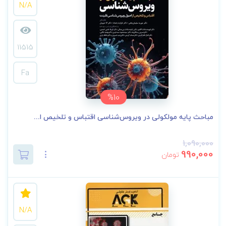
N/A
11515
Fa
%10
مباحث پایه مولکولی در ویروس‌شناسی اقتباس و تلخیص ا...
1,090,000
990,000
تومان
N/A