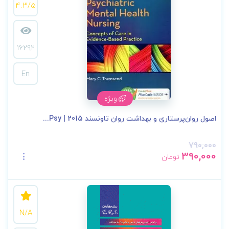
4.3/5
16292
En
ویژه
اصول روان‌پرستاری و بهداشت روان تاونسند 2015 | Psy...
790,000
390,000
تومان
N/A