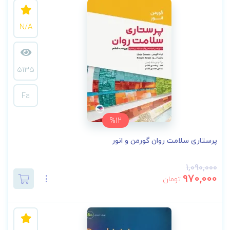
N/A
5135
Fa
%12
پرستاری سلامت روان گورمن و انور
1,090,000
970,000
تومان