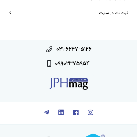
ثبت نام در سایت
021-6647-5126
09902375954