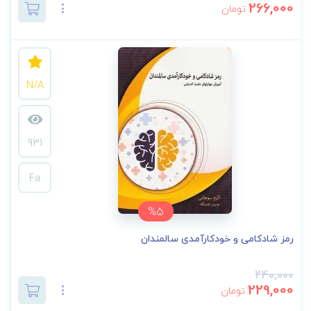
266,000
تومان
N/A
931
Fa
%5
رمز شادکامی و خودکارآمدی سالمندان
240,000
229,000
تومان