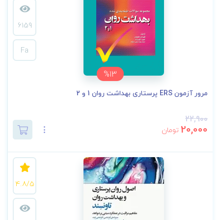
6159
Fa
%13
مرور آزمون ERS پرستاری بهداشت روان 1 و 2
22,900
20,000
تومان
4.8/5