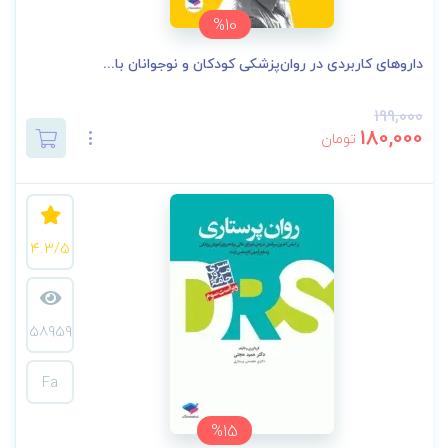
%10
داروهای کاربردی در روان‌پزشکی کودکان و نوجوانان با...
199,000
180,000
تومان
4.3/5
58959
Fa
%15