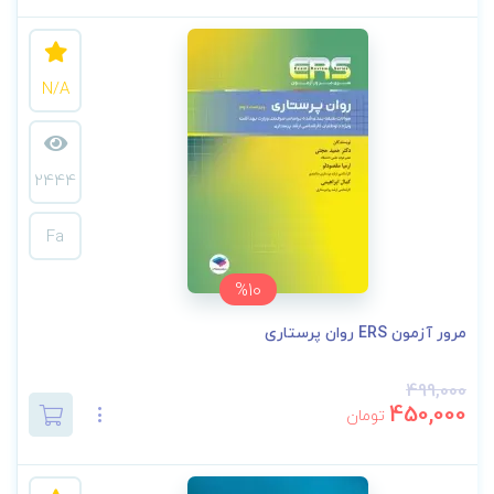
N/A
2444
Fa
%10
مرور آزمون ERS روان پرستاری
499,000
450,000
تومان