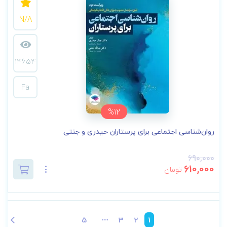
N/A
14654
Fa
%12
روان‌شناسی اجتماعی برای پرستاران حیدری و جنتی
690,000
610,000
تومان
5
3
2
1