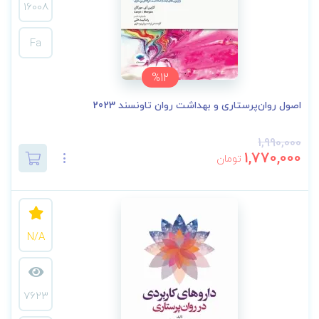
16008
Fa
%12
اصول روان‌پرستاری و بهداشت روان تاونسند 2023
1,990,000
1,770,000
تومان
N/A
7623