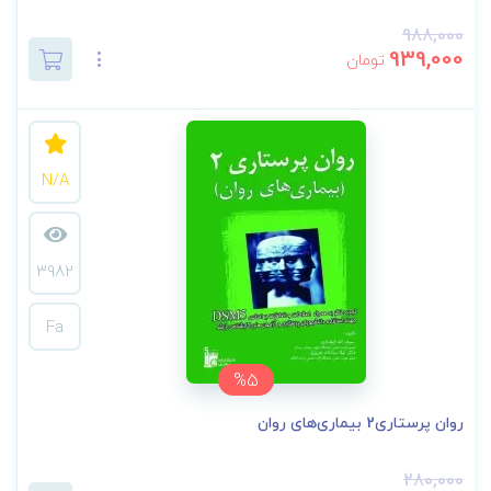
988,000
939,000
تومان
N/A
3982
Fa
%5
روان پرستاری2 بیماری‌های روان
280,000