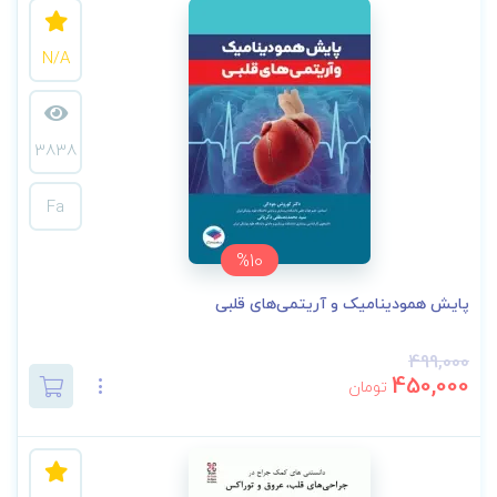
N/A
3838
Fa
%10
پایش همودینامیک و آریتمی‌های قلبی
499,000
450,000
تومان