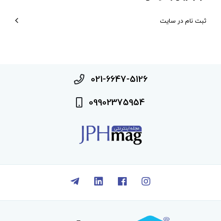
ثبت نام در سایت
021-6647-5126
09902375954