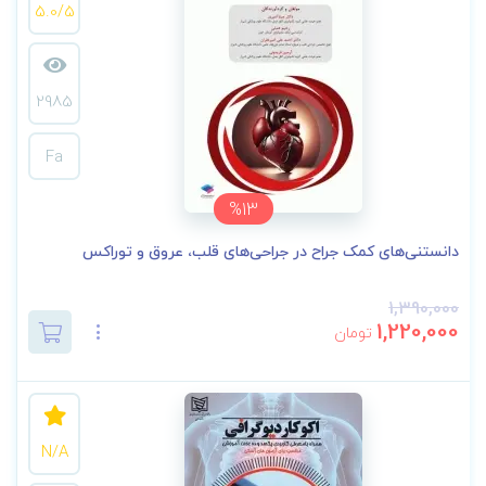
5.0/5
2985
Fa
%13
داﻧﺴﺘﻨﯽﻫﺎی ﮐﻤﮏ ﺟﺮاح در ﺟﺮاﺣﯽﻫﺎی ﻗﻠﺐ، ﻋﺮوق و ﺗﻮراﮐﺲ
1,390,000
1,220,000
تومان
N/A