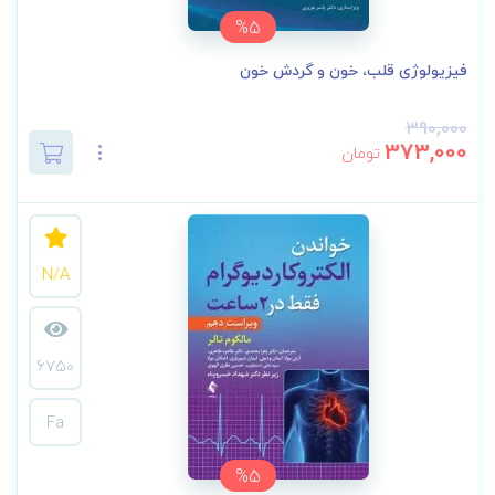
%5
فیزیولوژی قلب، خون و گردش خون
390,000
373,000
تومان
N/A
6750
Fa
%5