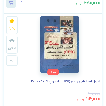
450,000
تومان
N/A
1543
Fa
%5
اصول احیا قلبی ریوی (CPR) پایه و پیشرفته 2020
120,000
114,000
تومان