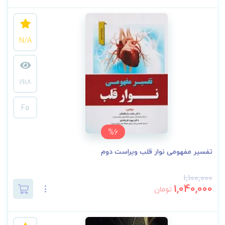
N/A
1918
Fa
%6
تفسیر مفهومی نوار قلب ویراست دوم
1,100,000
1,040,000
تومان