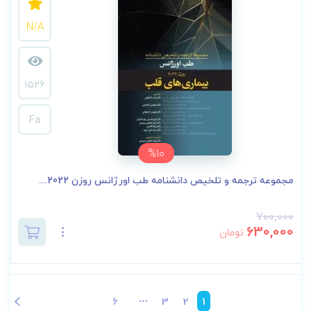
N/A
1526
Fa
%10
مجموعه ترجمه و تلخیص دانشنامه طب اورژانس روزن 2022...
700,000
630,000
تومان
6
3
2
1