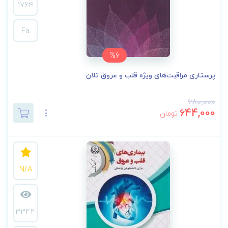
1764
Fa
%6
پرستاری مراقبت‌های ویژه قلب و عروق تلان
680,000
644,000
تومان
N/A
3344