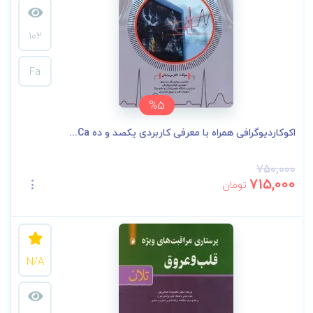
102
Fa
%5
اکوکاردیوگرافی همراه با معرفی کاربردی یکصد و ده Ca...
750,000
715,000
تومان
N/A