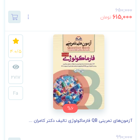
650,000
615,000
تومان
4.0/5
2717
Fa
%6
آزمون‌های تمرینی QB فارماکولوژی تالیف دکتر کامران ...
990,000