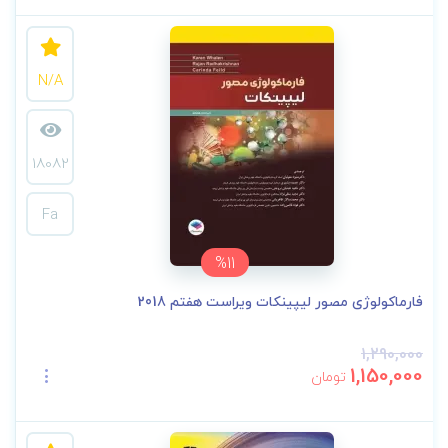
N/A
18082
Fa
%11
فارماکولوژی مصور لیپینکات ویراست هفتم 2018
1,290,000
1,150,000
تومان