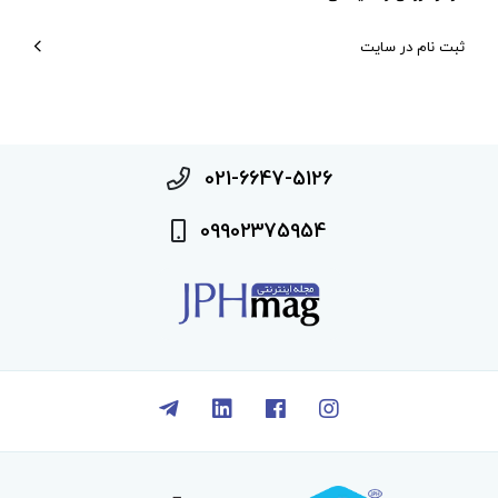
ثبت نام در سایت
021-6647-5126
09902375954