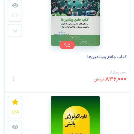
126
Fa
%5
کتاب جامع ویتامین‌ها
880,000
836,000
تومان
N/A