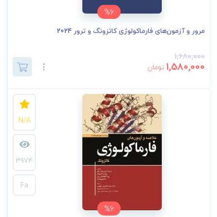
%6
مرور و آزمون‌های فارماکولوژی کاتزونگ و ترور 2024
1,680,000
1,580,000
تومان
N/A
3974
Fa
%6