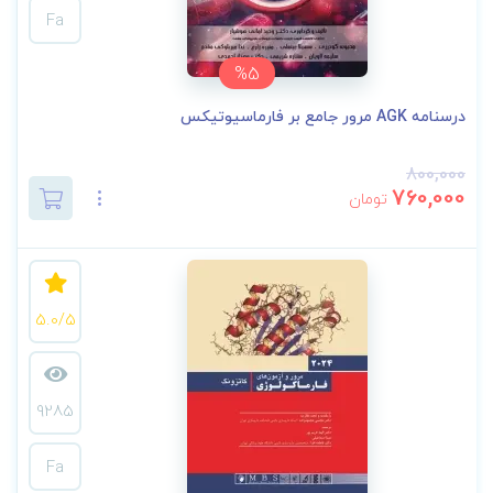
Fa
%5
درسنامه AGK مرور جامع بر فارماسیوتیکس
800,000
760,000
تومان
5.0/5
9285
Fa