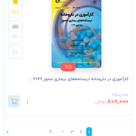
N/A
142
Fa
%5
کارآموزی در داروخانه درسنامه‌های بیماری محور 2026 ...
850,000
808,000
تومان
9
3
2
1