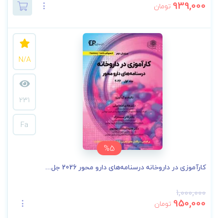
939,000
تومان
N/A
231
Fa
%5
کارآموزی در داروخانه درسنامه‌های دارو محور 2026 جل...
1,000,000
950,000
تومان