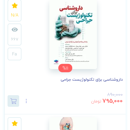
N/A
667
Fa
%11
داروشناسی برای تکنولوژیست جراحی
890,000
795,000
تومان