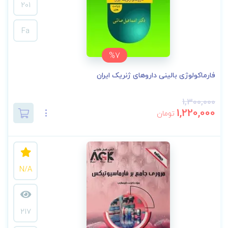
201
Fa
%7
فارماکولوژی بالینی داروهای ژنریک ایران
1,300,000
1,220,000
تومان
N/A
217