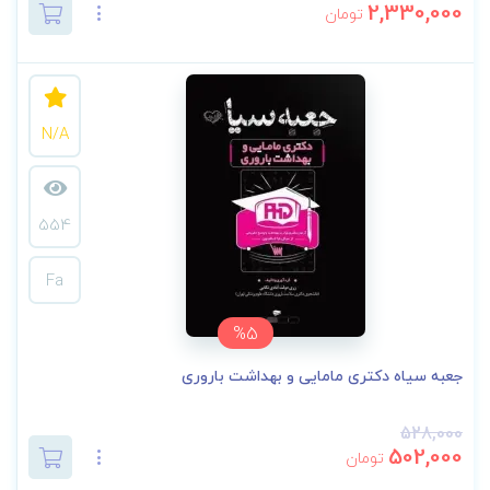
2,330,000
تومان
N/A
554
Fa
%5
جعبه سیاه دکتری مامایی و بهداشت باروری
528,000
502,000
تومان