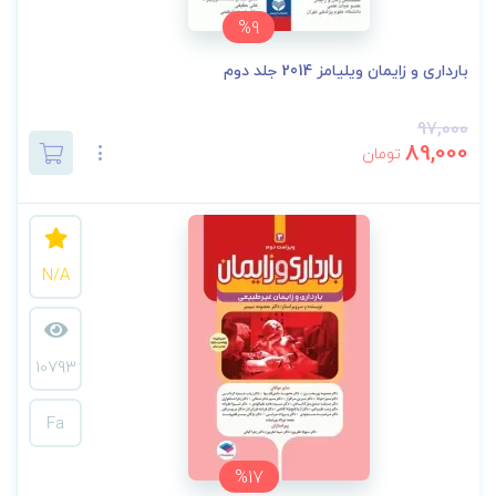
%9
بارداری و زایمان ویلیامز 2014 جلد دوم
97,000
89,000
تومان
N/A
10793
Fa
%17