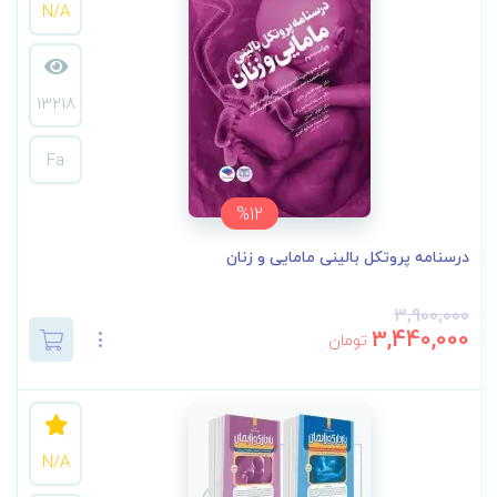
N/A
13218
Fa
%12
درسنامه پروتکل بالینی مامایی و زنان
3,900,000
3,440,000
تومان
N/A