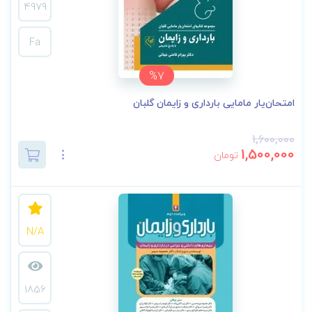
4979
Fa
%7
امتحان‌یار مامایی بارداری و زایمان گلبان
1,600,000
1,500,000
تومان
N/A
1856