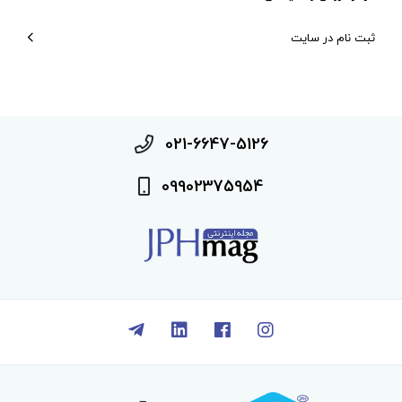
ثبت نام در سایت
021-6647-5126
09902375954