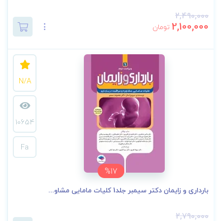
2,490,000
2,100,000
تومان
N/A
10654
Fa
%17
بارداری و زایمان دکتر سیمبر جلد1 کلیات مامایی مشاو...
2,790,000