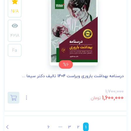
N/A
4218
Fa
%6
درسنامه بهداشت باروری ویراست 1404 تالیف دکتر سیما ...
1,700,000
1,600,000
تومان
6
3
2
1