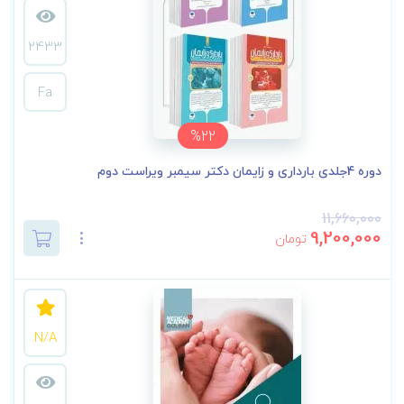
2433
Fa
%22
دوره 4جلدی بارداری و زایمان دکتر سیمبر ویراست دوم
11,660,000
9,200,000
تومان
N/A