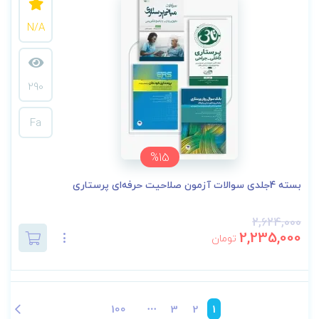
N/A
290
Fa
%15
بسته 4جلدی سوالات آزمون صلاحیت حرفه‌ای پرستاری
2,624,000
2,235,000
تومان
100
3
2
1