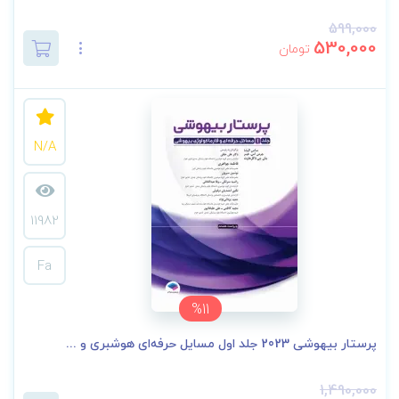
599,000
530,000
تومان
N/A
11982
Fa
%11
پرستار بیهوشی 2023 جلد اول مسایل حرفه‌ای هوشبری و ...
1,490,000