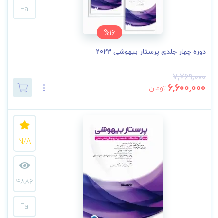
Fa
%16
دوره چهار جلدی پرستار بیهوشی 2023
7,769,000
6,600,000
تومان
N/A
4886
Fa