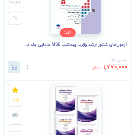
13663
Fa
%12
آزمون‌های کنکور ارشد وزارت بهداشت MSE مامایی جلد د...
1,990,000
1,770,000
تومان
N/A
8333