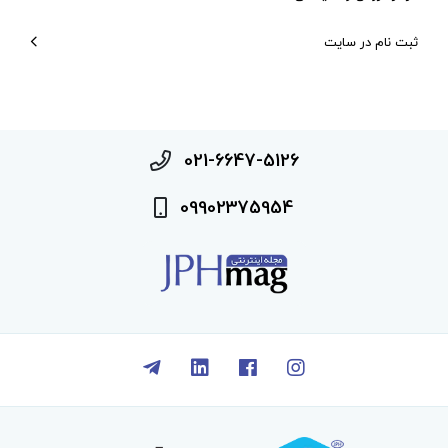
ثبت نام در سایت
021-6647-5126
09902375954