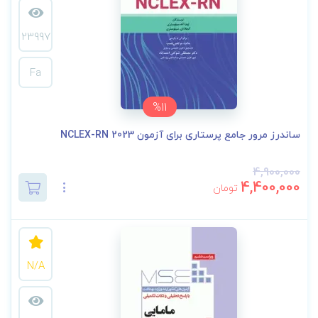
23997
Fa
%11
ساندرز مرور جامع پرستاری برای آزمون NCLEX-RN 2023
4,900,000
4,400,000
تومان
N/A