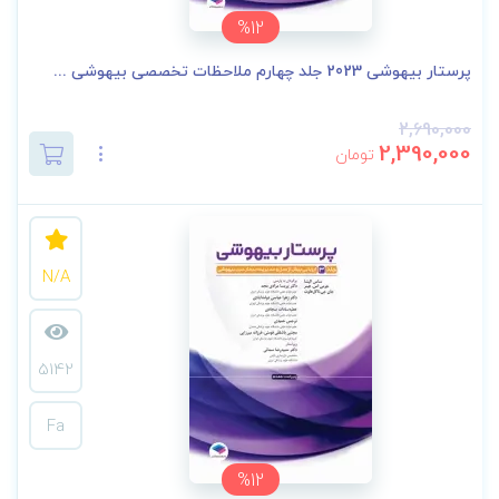
%12
پرستار بیهوشی 2023 جلد چهارم ملاحظات تخصصی بیهوشی ...
2,690,000
2,390,000
تومان
N/A
5142
Fa
%12