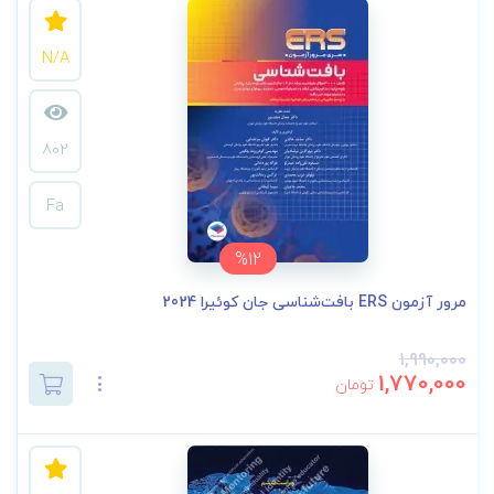
N/A
802
Fa
%12
مرور آزمون ERS بافت‌شناسی جان کوئیرا 2024
1,990,000
1,770,000
تومان