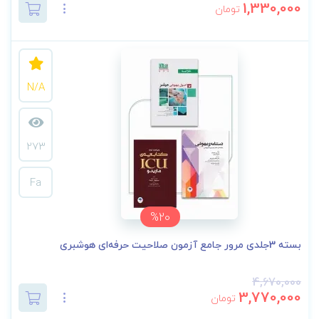
1,330,000
تومان
N/A
273
Fa
%20
بسته 3جلدی مرور جامع آزمون صلاحیت حرفه‌ای هوشبری
4,670,000
3,770,000
تومان