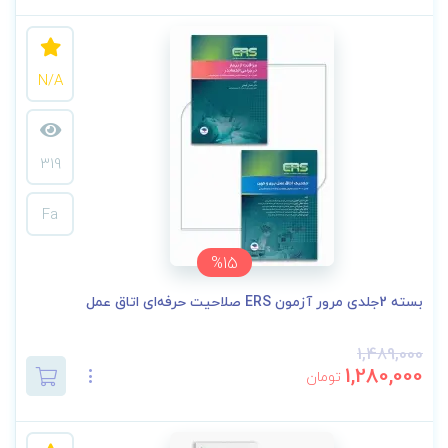
N/A
319
Fa
%15
بسته 2جلدی مرور آزمون ERS صلاحیت حرفه‌ای اتاق عمل
1,489,000
1,280,000
تومان