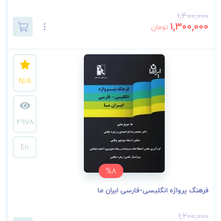
1,400,000
1,300,000
تومان
N/A
4978
En
%8
فرهنگ پرواژه انگلیسی-فارسی ایران ما
1,200,000