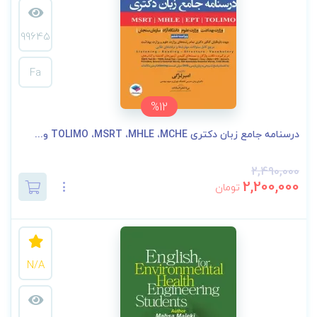
99645
Fa
%12
درسنامه جامع زبان دکتری TOLIMO ،MSRT ،MHLE ،MCHE و...
2,490,000
2,200,000
تومان
N/A