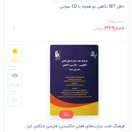
تافل IBT نگاهی نو همراه با CD صوتی
350,000
329,000
تومان
N/A
4108
En
%8
فرهنگ لغت عبارت‌های فعلی انگلیسی-فارسی لانگمن ایرا...