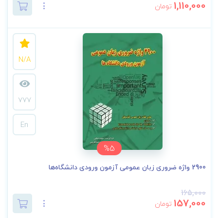
1,110,000
تومان
N/A
777
En
%5
2900 واژه ضروری زبان عمومی آزمون ورودی دانشگاه‌ها
165,000
157,000
تومان