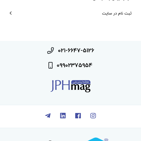
ثبت نام در سایت
021-6647-5126
09902375954