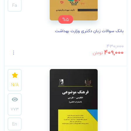
Fa
%5
بانک سوالات زبان دکتری وزارت بهداشت
430,000
409,000
تومان
N/A
773
En