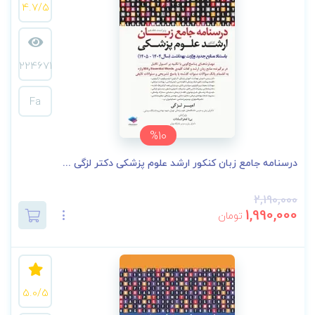
4.7/5
224671
Fa
%10
درسنامه جامع زبان کنکور ارشد علوم پزشکی دکتر لزگی ...
2,190,000
1,990,000
تومان
5.0/5