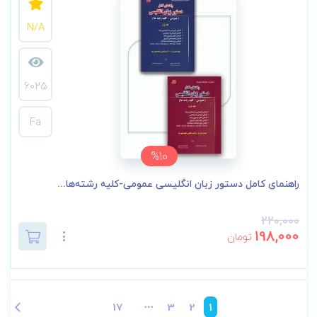
N/A
6025
Fa
%10
راهنمای کامل دستور زبان انگلیسی عمومی-کلیه رشته‌ها...
220,000
198,000
تومان
17
3
2
1