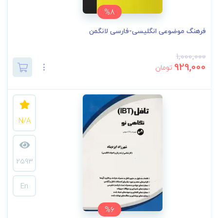
%8
فرهنگ موضوعی انگلیسی-فارسی لانگمن
1,000,000
929,000
تومان
N/A
2593
En
%6