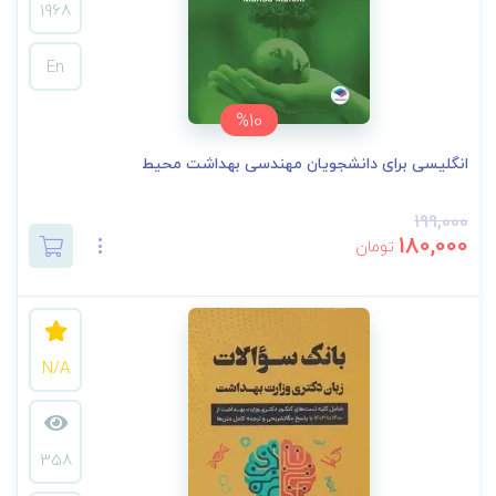
1968
En
%10
انگلیسی برای دانشجویان مهندسی بهداشت محیط
199,000
180,000
تومان
N/A
358