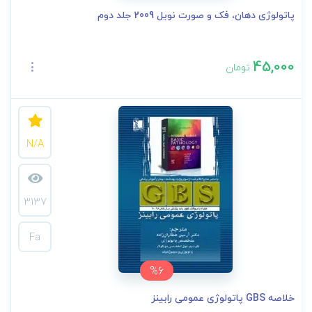
پاتولوژی دهان، فک و صورت نویل 2009 جلد دوم
45,000
تومان
N/A
3137
Fa
%6
خلاصه GBS پاتولوژی عمومی رابینز