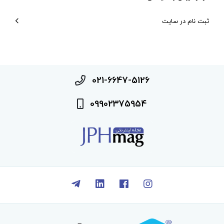
ثبت نام در سایت
021-6647-5126
09902375954