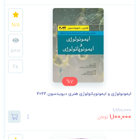
N/A
5817
Fa
%7
ایمونولوژی و ایمونوپاتولوژی هنری دیویدسون 2022
1,180,000
1,100,000
تومان