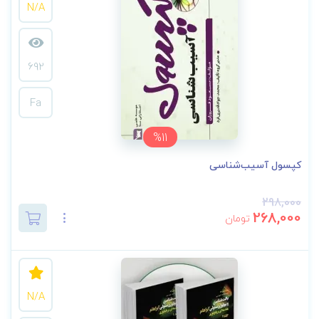
N/A
692
Fa
%11
کپسول آسیب‌شناسی
298,000
268,000
تومان
N/A