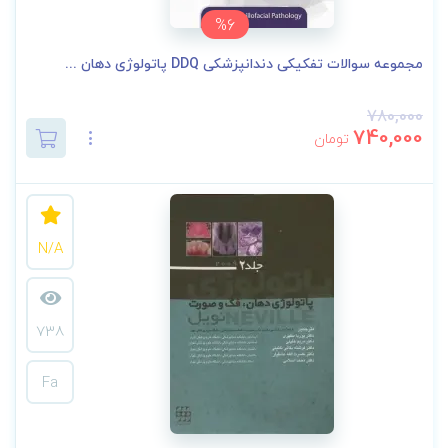
%6
مجموعه سوالات تفکیکی دندانپزشکی DDQ پاتولوژی دهان ...
780,000
740,000
تومان
N/A
738
Fa