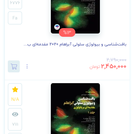
6776
Fa
%13
بافت‌شناسی و بیولوژی سلولی آبراهام 2020 مقدمه‌ای ب...
2,790,000
2,450,000
تومان
N/A
7111