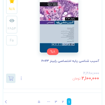
N/A
2854
Fa
%8
آسیب شناسی پایه اختصاصی رابینز 2023
2,280,000
2,100,000
تومان
5
3
2
1