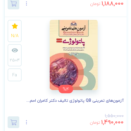
1,188,000
تومان
N/A
2504
Fa
%4
آزمون‌های تمرینی QB پاتولوژی تالیف دکتر کامران احم...
1,550,000
1,490,000
تومان