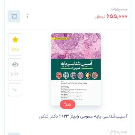
695,000
655,000
تومان
N/A
4791
Fa
%5
آسیب‌شناسی پایه عمومی رابینز 2023 دکتر شکور
1,250,000