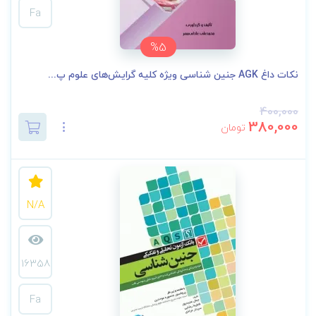
Fa
%5
نکات داغ AGK جنین شناسی ویژه کلیه گرایش‌های علوم پ...
400,000
380,000
تومان
N/A
16358
Fa