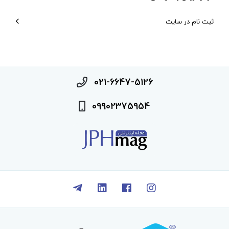
ثبت نام در سایت
021-6647-5126
09902375954