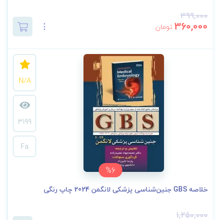
399,000
360,000
تومان
N/A
3199
Fa
%6
خلاصه GBS جنین‌شناسی پزشکی لانگمن 2024 چاپ رنگی
1,250,000