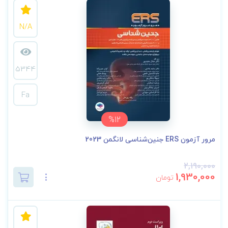
N/A
5344
Fa
%12
مرور آزمون ERS جنین‌شناسی لانگمن 2023
2,190,000
1,930,000
تومان