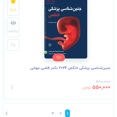
N/A
6437
Fa
%6
جنین‌شناسی پزشکی لانگمن 2024 دکتر قاضی جهانی
580,000
550,000
تومان
3
2
1