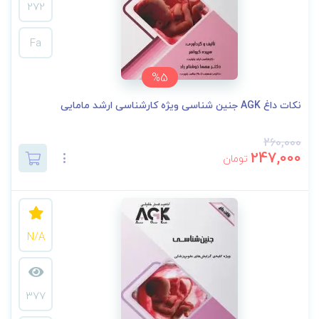
272
Fa
%5
نکات داغ AGK جنین شناسی ویژه کارشناسی ارشد مامایی
260,000
247,000
تومان
N/A
377