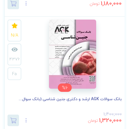
1,180,000
تومان
N/A
4376
Fa
%6
بانک سوالات AGK ارشد و دکتری جنین شناسی (بانک سوال...
1,400,000
1,320,000
تومان