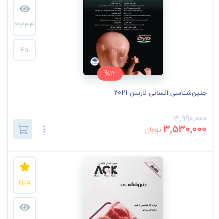
3344
Fa
%12
جنین‌شناسی انسانی لارسن 2021
3,990,000
3,530,000
تومان
N/A