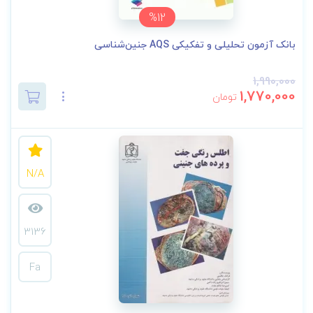
%12
بانک آزمون تحلیلی و تفکیکی AQS جنین‌شناسی
1,990,000
1,770,000
تومان
N/A
3136
Fa