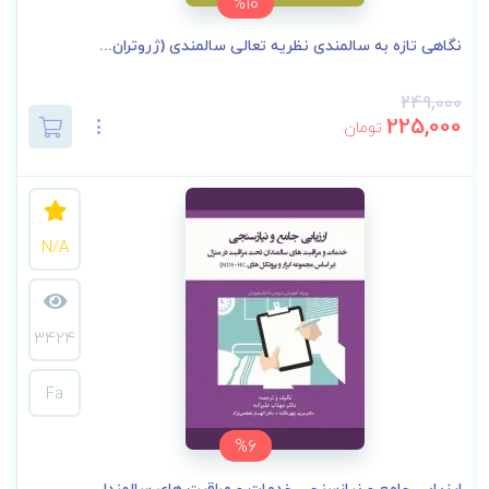
%10
نگاهی تازه به سالمندی نظریه تعالی سالمندی (ژروتران...
249,000
225,000
تومان
N/A
3424
Fa
%6
ارزیابی جامع و نیازسنجی خدمات و مراقبت های سالمندا...