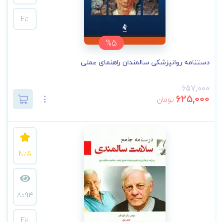
Fa
%5
دستنامه روانپزشکی سالمندان راهنمای عملی
657,000
625,000
تومان
N/A
8094
Fa