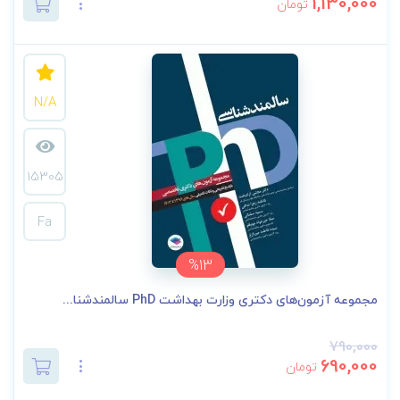
1,130,000
تومان
N/A
15305
Fa
%13
مجموعه آزمون‌های دکتری وزارت بهداشت PhD سالمند‌شنا...
790,000
690,000
تومان