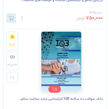
795,000
750,000
تومان
N/A
3533
Fa
%5
بانک سوالات ده سالانه IQB کارشناسی ارشد سلامت سالم...