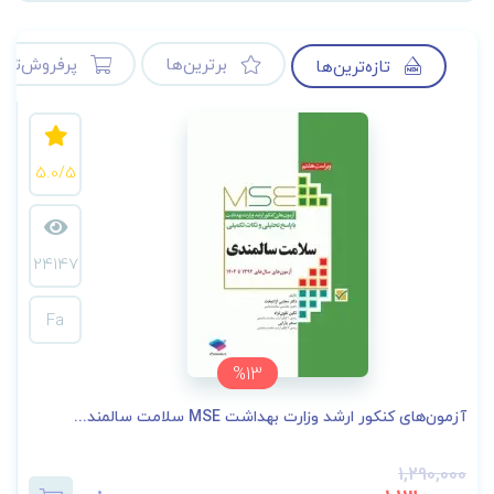
برترین‌ها
پرفروش‌ترین
تازه‌ترین‌ها
5.0/5
24147
Fa
%13
آزمون‌های کنکور ارشد وزارت بهداشت MSE سلامت سالمند...
1,290,000