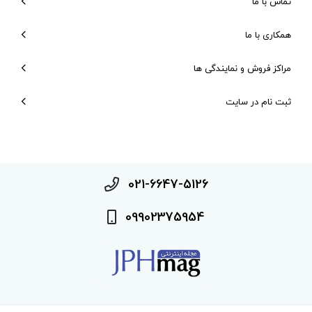
تماس با ما
همکاری با ما
مراکز فروش و نمایندگی ها
ثبت نام در سایت
021-6647-5126
09902375954