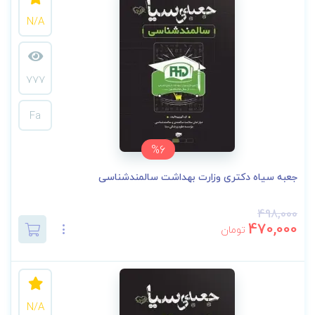
N/A
777
Fa
%6
جعبه سیاه دکتری وزارت بهداشت سالمند‌شناسی
498,000
470,000
تومان
N/A