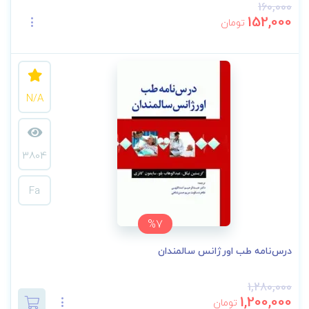
160,000
152,000
تومان
N/A
3804
Fa
%7
درس‌نامه طب اورژانس سالمندان
1,280,000
1,200,000
تومان