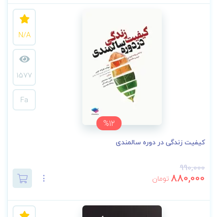
N/A
1577
Fa
%12
کیفیت زندگی در دوره سالمندی
990,000
880,000
تومان