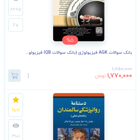
8285
Fa
%5
بانک سوالات AGK فیزیولوژی (بانک سوالات IQB فیزیولو...
1,850,000
1,770,000
تومان
N/A
3101