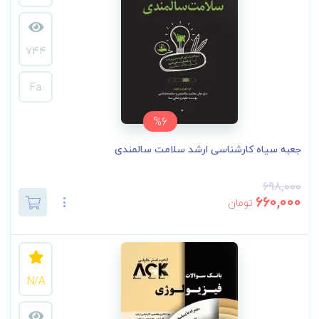
744
Fa
%6
جعبه سیاه کارشناسی ارشد سلامت سالمندی
698,000
660,000
تومان
N/A