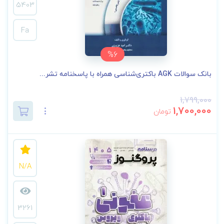
5403
Fa
%6
بانک سوالات AGK باکتری‌شناسی همراه با پاسخنامه تشر...
1,799,000
1,700,000
تومان
N/A
3261