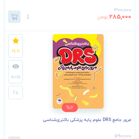
300,000
285,000
تومان
N/A
5015
Fa
%12
مرور جامع DRS علوم پایه پزشکی باکتری‌شناسی
590,000