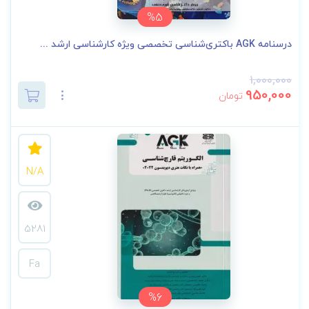
%5
درسنامه AGK باکتری‌شناسی تخصصی ویژه کارشناسی ارشد ...
1,000,000
950,000
تومان
N/A
5281
Fa
%6