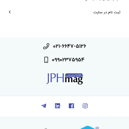
ثبت نام در سایت
021-6647-5126
09902375954