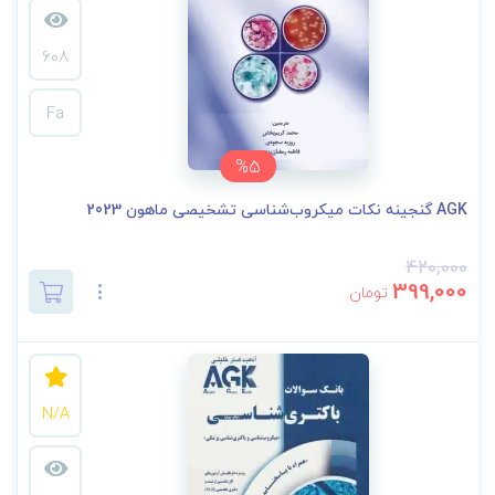
608
Fa
%5
AGK گنجینه نکات میکروب‌شناسی تشخیصی ماهون 2023
420,000
399,000
تومان
N/A