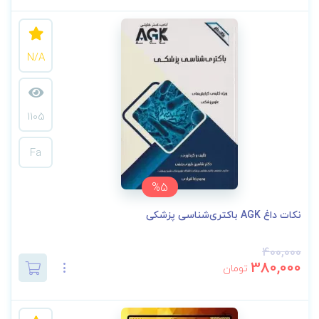
N/A
1105
Fa
%5
نکات داغ AGK باکتری‌شناسی پزشکی
400,000
380,000
تومان