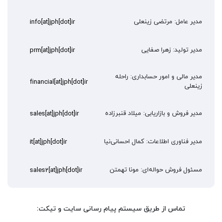
مدیر عامل: مرتضی زینعلی
info[at]jph[dot]ir
مدیر تولید: زهرا صفایی
prm[at]jph[dot]ir
مدیر مالی و امور حسابداری: راحله
financial[at]jph[dot]ir
زینعلی
مدیر فروش و بازاریابی: میلاد قنبرزاده
sales[at]jph[dot]ir
مدیر فناوری اطلاعات: کمال احسانی‌نیا
it[at]jph[dot]ir
مسئول فروش حواله‌ای: مونا تهمتن
sales2[at]jph[dot]ir
تماس از طریق سیستم پیام رسانی سایت و تیکت: