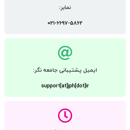
نمابر:
021-6697-5862
ایمیل پشتیبانی جامعه نگر:
support[at]jph[dot]ir