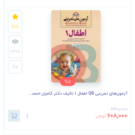
N/A
2268
Fa
%5
آزمون‌های تمرینی QB اطفال 1 تالیف دکتر کامران احمد...
640,000
608,000
تومان