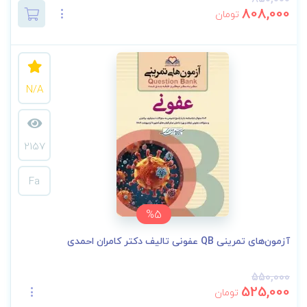
808,000
تومان
N/A
2157
Fa
%5
آزمون‌های تمرینی QB عفونی تالیف دکتر کامران احمدی
550,000
525,000
تومان