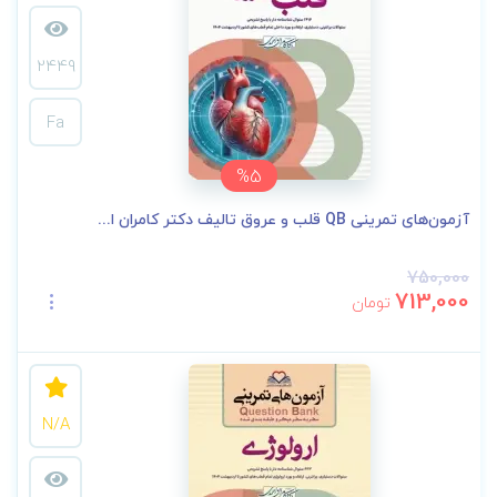
2449
Fa
%5
آزمون‌های تمرینی QB قلب و عروق تالیف دکتر کامران ا...
750,000
713,000
تومان
N/A