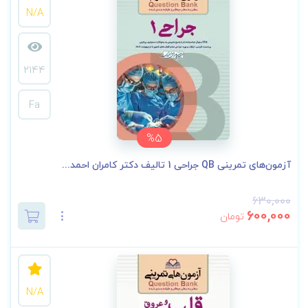
N/A
2144
Fa
%5
آزمون‌های تمرینی QB جراحی 1 تالیف دکتر کامران احمد...
630,000
600,000
تومان
N/A