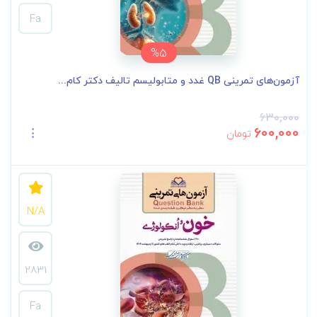
Fa
%5
آزمون‌های تمرینی QB غدد و متابولیسم تالیف دکتر کام...
630,000
600,000
تومان
N/A
2831
Fa