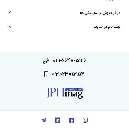
مراکز فروش و نمایندگی ها
ثبت نام در سایت
021-6647-5126
09902375954