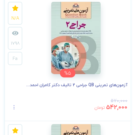
N/A
1798
Fa
%5
آزمون‌های تمرینی QB جراحی 2 تالیف دکتر کامران احمد...
570,000
542,000
تومان