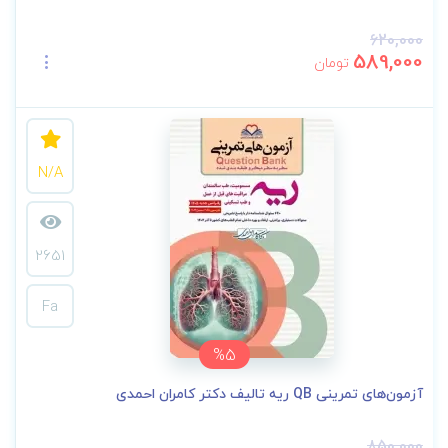
620,000
589,000
تومان
N/A
2651
Fa
%5
آزمون‌های تمرینی QB ریه تالیف دکتر کامران احمدی
850,000