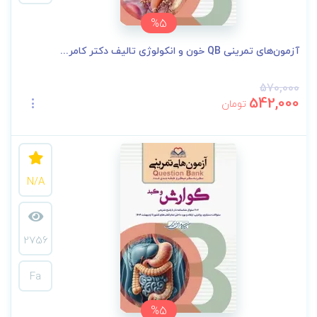
%5
آزمون‌های تمرینی QB خون و انکولوژی تالیف دکتر کامر...
570,000
542,000
تومان
N/A
2756
Fa
%5