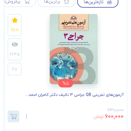
برترین‌ها
پرفروش‌ترین
تازه‌ترین‌ها
N/A
2645
Fa
%5
آزمون‌های تمرینی QB جراحی 3 تالیف دکتر کامران احمد...
630,000
600,000
تومان