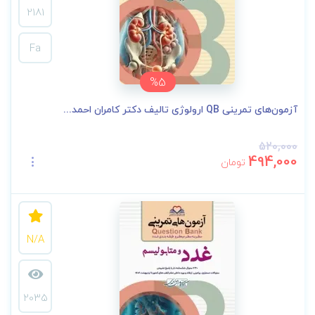
2181
Fa
%5
آزمون‌های تمرینی QB ارولوژی تالیف دکتر کامران احمد...
520,000
494,000
تومان
N/A
2035