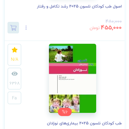
اصول طب کودکان نلسون 2025 رشد تکامل و رفتار
480,000
455,000
تومان
N/A
6368
Fa
%6
طب کودکان نلسون 2025 بیماری‌های نوزادان