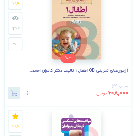
N/A
2267
Fa
%5
آزمون‌های تمرینی QB اطفال 1 تالیف دکتر کامران احمد...
640,000
608,000
تومان
N/A