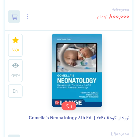
850,000
800,000
تومان
N/A
2413
En
%11
نوزادان گوملا 2020 | Gomella's Neonatology 8th Edi...
1,900,000