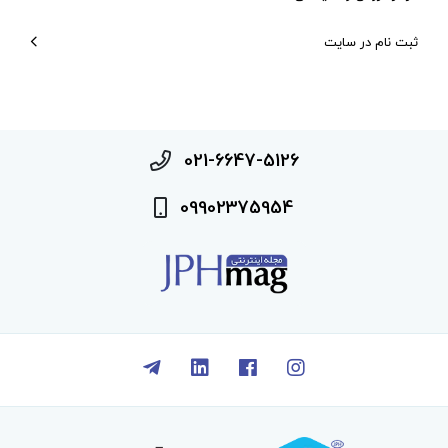
ثبت نام در سایت
021-6647-5126
09902375954