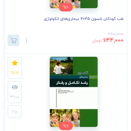
%6
طب کودکان نلسون 2025 بیماری‌های انکولوژی
680,000
644,000
تومان
N/A
3600
Fa
%6