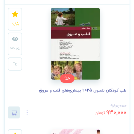
N/A
3215
Fa
%6
طب کودکان نلسون 2025 بیماری‌های قلب و عروق
980,000
930,000
تومان