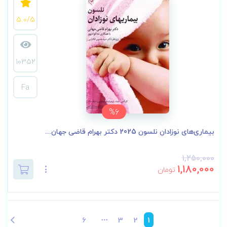
5.0/5
10352
Fa
%6
بیماری‌های نوزادان نلسون 2025 دکتر بهرام قاضی جهان...
1,250,000
1,180,000
تومان
6
3
2
1