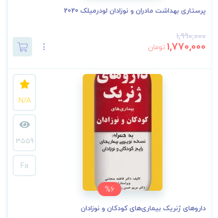
پرستاری بهداشت مادران و نوزادان لودرمیلک 2020
1,990,000
1,770,000
تومان
N/A
3559
Fa
%6
داروهای ژنریک بیماری‌های کودکان و نوزادان