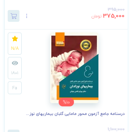
395,000
375,000
تومان
N/A
1801
Fa
%10
درسنامه جامع آزمون محور مامایی گلبان بیماریهای نوز...
1,100,000