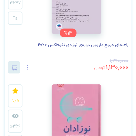
3647
Fa
%13
راهنمای مرجع دارویی دوره‌ی نوزادی نئوفاکس 2020
1,290,000
1,130,000
تومان
N/A
5366