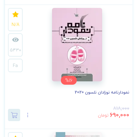
N/A
5430
Fa
%16
نمودارنامه نوزادان نلسون 2020
818,000
690,000
تومان