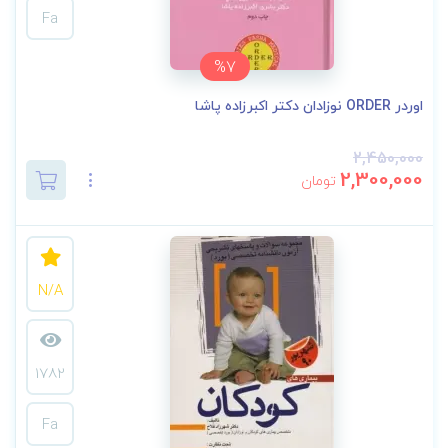
Fa
%7
اوردر ORDER نوزادان دکتر اکبرزاده پاشا
2,450,000
2,300,000
تومان
N/A
1782
Fa