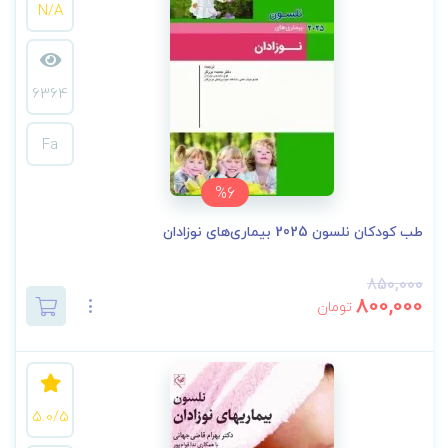
N/A
6364
Fa
%6
طب کودکان نلسون 2025 بیماری‌های نوزادان
850,000
800,000
تومان
5.0/5