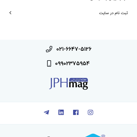
ثبت نام در سایت
021-6647-5126
09902375954