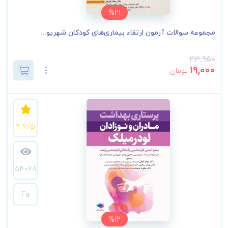
%21
مجموعه سوالات آزمون ارتقاء بیماری‌های کودکان شهریو...
23,950
19,000
تومان
4.6/5
54068
Fa
%12