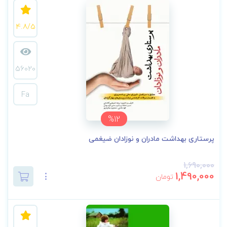
4.8/5
56020
Fa
%12
پرستاری بهداشت مادران و نوزادان ضیغمی
1,690,000
1,490,000
تومان