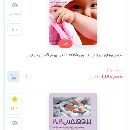
10346
Fa
%6
بیماری‌های نوزادان نلسون 2025 دکتر بهرام قاضی جهان...
1,250,000
1,180,000
تومان
N/A