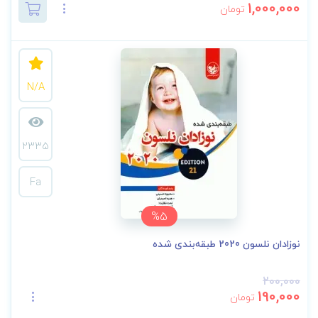
1,000,000
تومان
N/A
2335
Fa
%5
نوزادان نلسون 2020 طبقه‌بندی شده
200,000
190,000
تومان