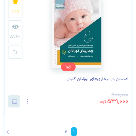
N/A
5762
Fa
%6
امتحان‌یار بیماری‌های نوزادان گلبان
580,000
549,000
تومان
2
1