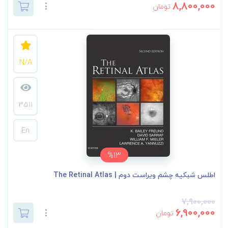
8,800,000
تومان
N/A
3511
En
%13
اطلس شبکیه چشم ویراست دوم | The Retinal Atlas
7,900,000
6,900,000
تومان