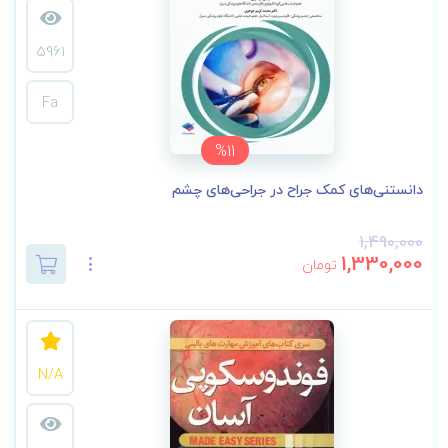
5961
Fa
%11
دانستنی‌های کمک جراح در جراحی‌های چشم
1,490,000
1,330,000
تومان
N/A