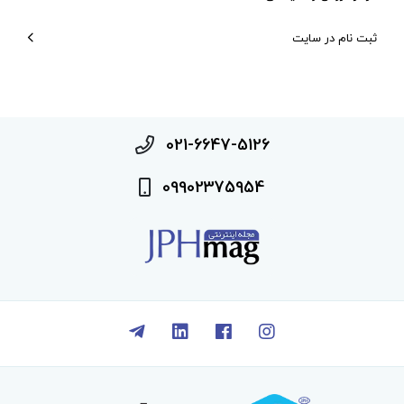
ثبت نام در سایت
021-6647-5126
09902375954