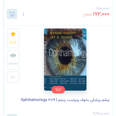
180,000
172,000
تومان
N/A
3496
En
%12
چشم پزشکی یانوف ویراست پنجم | Ophthalmology 2019
9,900,000