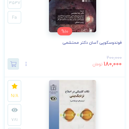
3537
Fa
%10
فوندوسکوپی آسان دکتر محتشمی
200,000
180,000
تومان
N/A
781