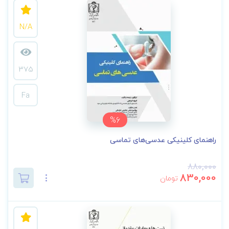
N/A
375
Fa
%6
راهنمای کلینیکی عدسی‌های تماسی
880,000
830,000
تومان