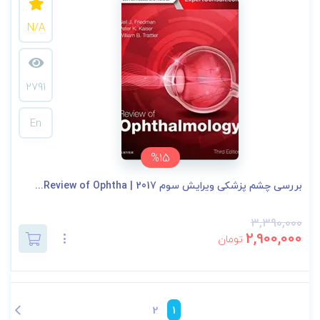
N/A
2791
En
%15
بررسی چشم پزشکی ویرایش سوم 2017 | Review of Ophtha...
3,390,000
2,900,000
تومان
2
1