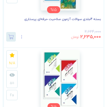
%15
بسته 4جلدی سوالات آزمون صلاحیت حرفه‌ای پرستاری
2,624,000
2,235,000
تومان
N/A
511
Fa
%16