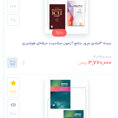
263
Fa
%20
بسته 3جلدی مرور جامع آزمون صلاحیت حرفه‌ای هوشبری
4,670,000
3,770,000
تومان
N/A
300