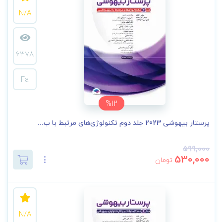
N/A
6378
Fa
%12
پرستار بیهوشی 2023 جلد دوم تکنولوژی‌های مرتبط با ب...
599,000
530,000
تومان
N/A