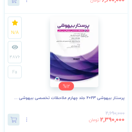
تومان
N/A
4876
Fa
%12
پرستار بیهوشی 2023 جلد چهارم ملاحظات تخصصی بیهوشی ...
2,690,000
2,390,000
تومان