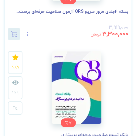
بسته 4جلدی مرور سریع QRS آزمون صلاحیت حرفه‌ای پرست...
3,919,000
3,300,000
تومان
N/A
159
Fa
%7
بانک تست صلاحیت حرفه‌ای پرستاری