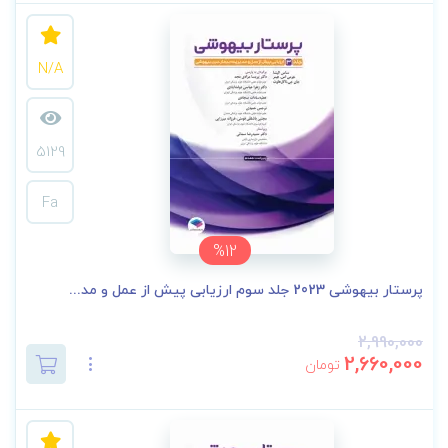
N/A
5129
Fa
%12
پرستار بیهوشی 2023 جلد سوم ارزیابی پیش از عمل و مد...
2,990,000
2,660,000
تومان