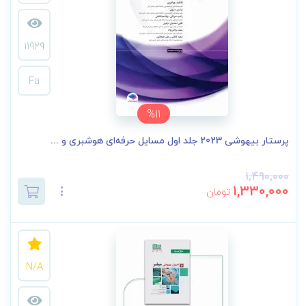
11929
Fa
%11
پرستار بیهوشی 2023 جلد اول مسایل حرفه‌ای هوشبری و ...
1,490,000
1,330,000
تومان
N/A