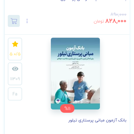
890,000
828,000
تومان
5.0/5
11309
Fa
%11
بانک آزمون مبانی پرستاری تیلور