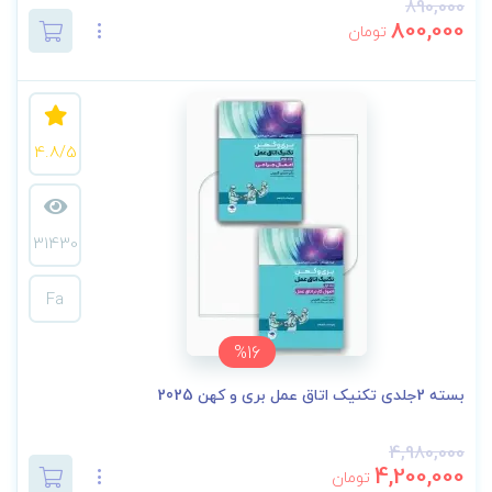
890,000
800,000
تومان
4.8/5
31430
Fa
%16
بسته 2جلدی تکنیک اتاق عمل بری و کهن 2025
4,980,000
4,200,000
تومان