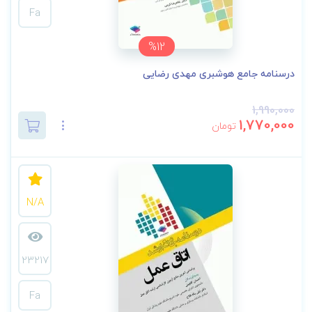
Fa
%12
درسنامه‌ جامع هوشبری مهدی رضایی
1,990,000
1,770,000
تومان
N/A
23217
Fa