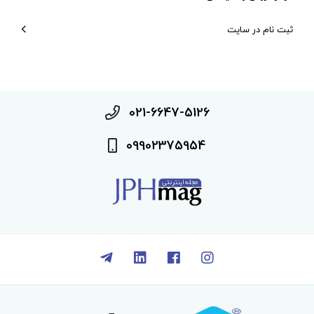
ثبت نام در سایت
021-6647-5126
09902375954