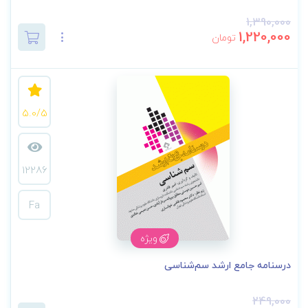
1,390,000
1,220,000
تومان
5.0/5
12286
Fa
ویژه
درسنامه جامع ارشد سم‌شناسی
249,000