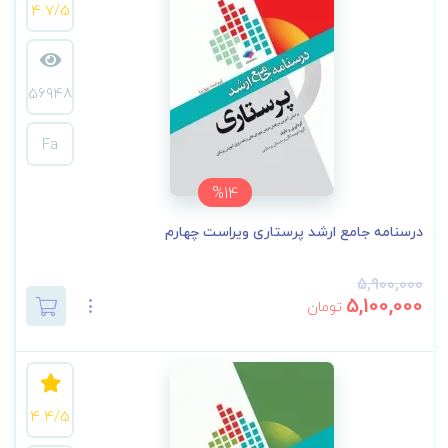
4.7/5
56948
Fa
%14
درسنامه جامع ارشد پرستاری ویراست چهارم
5,900,000
5,100,000
تومان
4.4/5