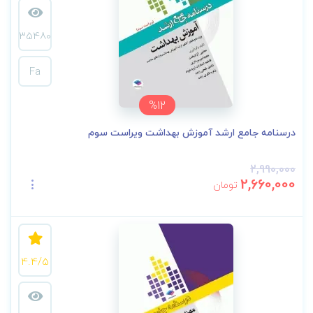
35480
Fa
%12
درسنامه جامع ارشد آموزش بهداشت ویراست سوم
2,990,000
2,660,000
تومان
4.4/5