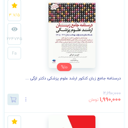
4.7/5
224735
Fa
%10
درسنامه جامع زبان کنکور ارشد علوم پزشکی دکتر لزگی ...
2,190,000
1,990,000
تومان