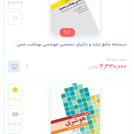
45338
Fa
%12
درسنامه جامع ارشد و دکترای تخصصی مهندسی بهداشت محی...
4,900,000
4,330,000
تومان
3.8/5
39886