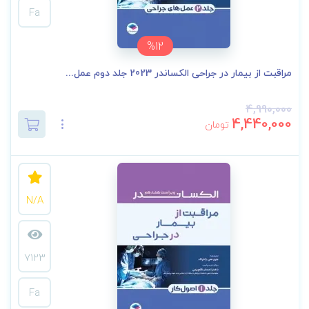
Fa
%12
مراقبت از بیمار در جراحی الکساندر 2023 جلد دوم عمل...
4,990,000
4,440,000
تومان
N/A
7123
Fa