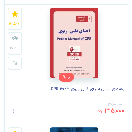
4.5/5
17391
Fa
%10
راهنمای جیبی احیای قلبی ریوی CPR 2025
350,000
315,000
تومان