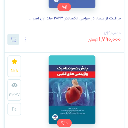
%11
مراقبت از بیمار در جراحی الکساندر 2023 جلد اول اصو...
1,990,000
1,790,000
تومان
N/A
3837
Fa
%10