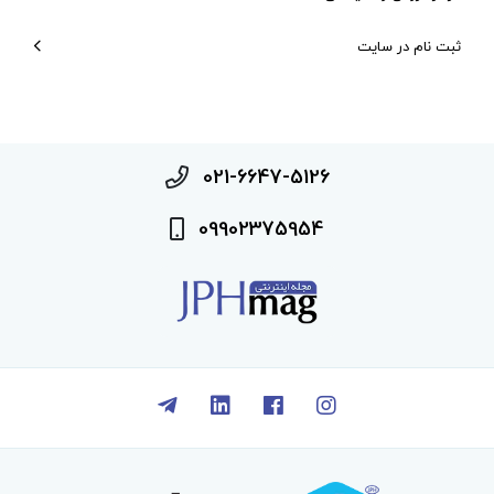
ثبت نام در سایت
021-6647-5126
09902375954