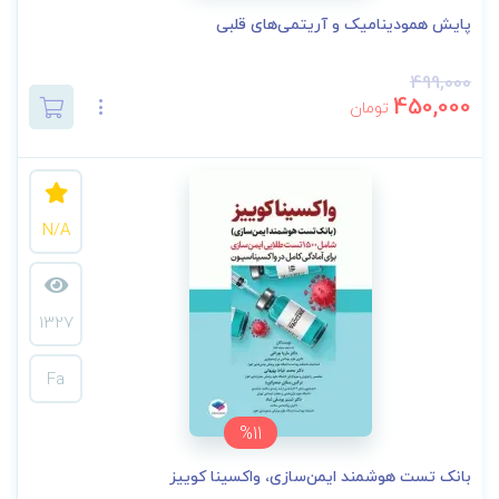
پایش همودینامیک و آریتمی‌های قلبی
499,000
450,000
تومان
N/A
1327
Fa
%11
بانک تست هوشمند ایمن‌سازی، واکسینا کوییز