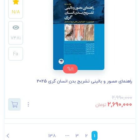
N/A
7481
Fa
%11
راهنمای مصور و بالینی تشریح بدن انسان گری 2025
2,990,000
2,690,000
تومان
138
3
2
1