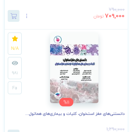
790,000
709,000
تومان
N/A
981
Fa
%11
دانستنی‌های مغز استخوان، کلیات و بیماری‌های هماتول...
1,290,000