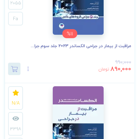
2055
Fa
%11
مراقبت از بیمار در جراحی الکساندر 2023 جلد سوم جرا...
990,000
890,000
تومان
N/A
3398