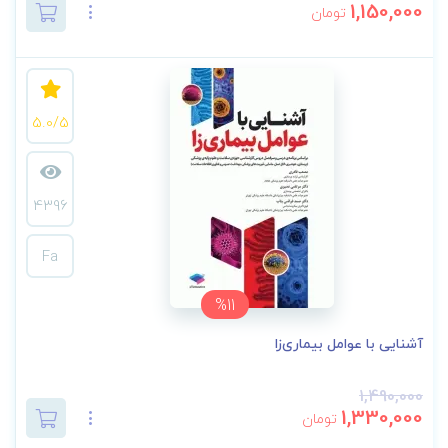
1,150,000
تومان
5.0/5
4396
Fa
%11
آشنایی با عوامل بیماری‌زا
1,490,000
1,330,000
تومان