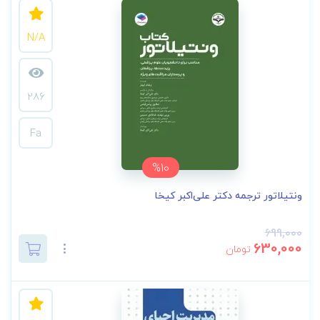
N/A
286
Fa
%10
ونتیلاتور ترجمه دکتر علی‌اکبر کیخا
699,000
630,000
تومان