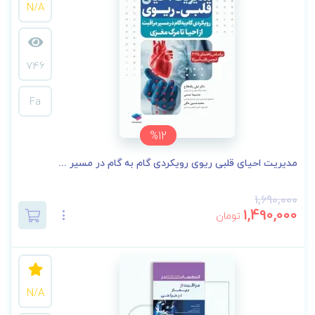
N/A
746
Fa
%12
مدیریت احیای قلبی ریوی رویکردی گام به گام در مسیر ...
1,690,000
1,490,000
تومان
N/A