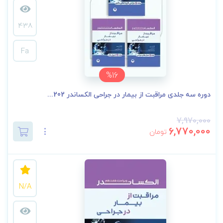
438
Fa
%16
دوره سه جلدی مراقبت از بیمار در جراحی الکساندر 202...
7,970,000
6,770,000
تومان
N/A