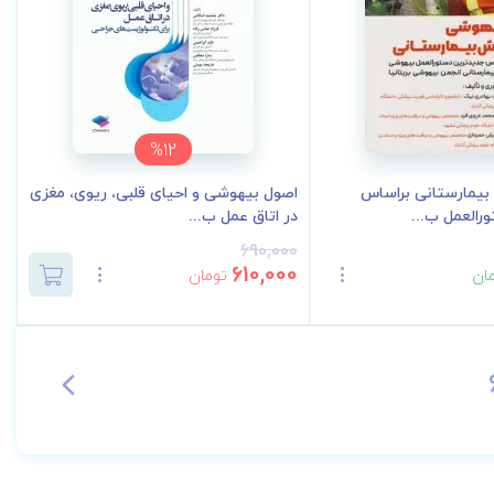
%12
یمارستانی براساس
اصول بیهوشی و احیای قلبی، ریوی، مغزی
رالعمل ب...
در اتاق عمل ب...
690,000
610,000
ان
تومان