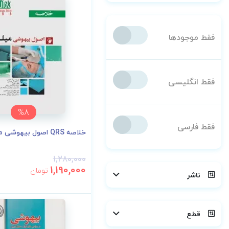
فقط موجودها
فقط انگلیسی
%8
فقط فارسی
خلاصه QRS اصول بیهوشی میلر 2023
1,280,000
1,190,000
تومان
ناشر
قطع