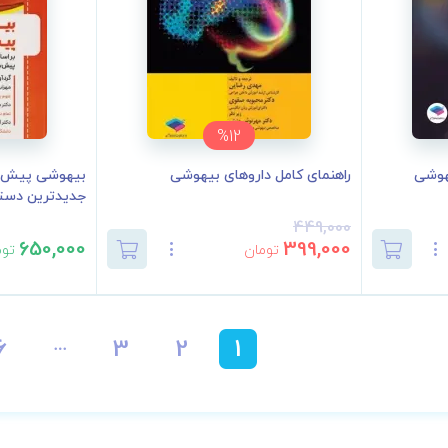
%12
هوشی
راهنمای کامل داروهای بیهوشی
بیهوشی پیش ب
جدیدترین دستو
449,000
650,000
399,000
تومان
توم
6
3
2
1