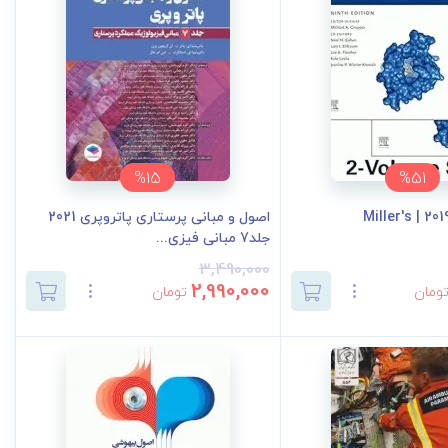
%15
%51
بیهوشی میلر 2019 | Miller's
اصول و مبانی پرستاری پاتروپری 2021
جلد7 مبانی فیزی...
3,490,000
2,990,000
ومان
تومان