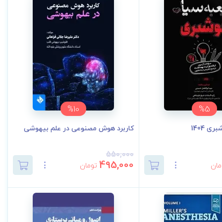
%10
%5
ی 1404
کاربرد هوش مصنوعی در علم بیهوشی
550,000
495,000
مان
تومان