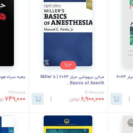
%13
مبانی بیهوشی میلر 2023 | Miller’s
جعبه سیاه هوشبر
Basics of Anesth...
788,000
7,900,000
749,000
6,900,000
تومان
تو