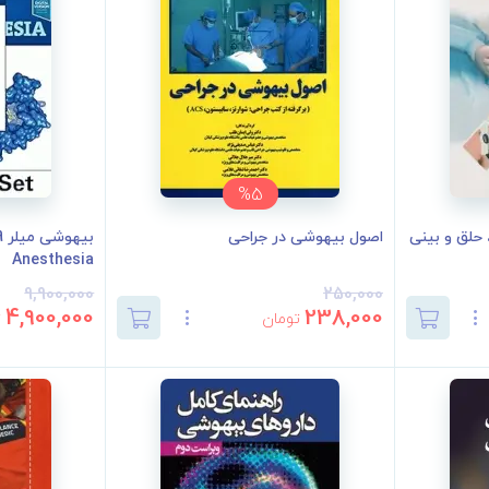
%5
حلق و بینی
اصول بیهوشی در جراحی
Anesthesia
9,900,000
250,000
4,900,000
238,000
تومان
ت