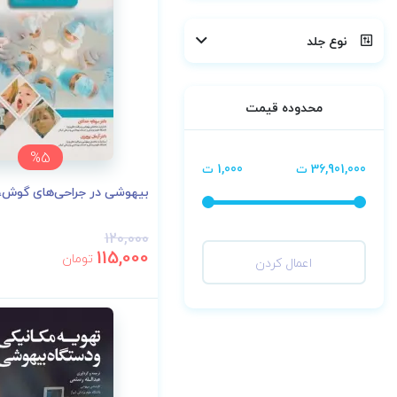
نوع جلد
محدوده قیمت
%5
36,901,000 ت
1,000 ت
بیهوشی در جراحی‌های گوش، 
120,000
115,000
تومان
اعمال کردن