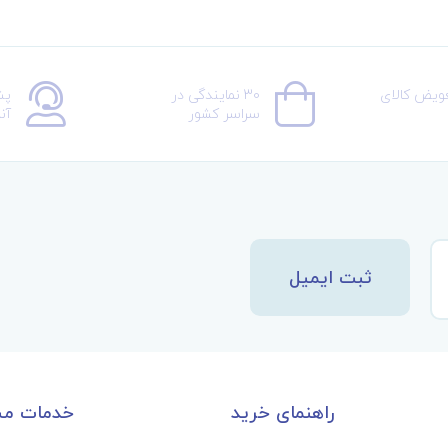
عویض کالای
30 نمایندگی در
پش
سراسر کشور
آن
ثبت ایمیل
راهنمای خرید
خدمات مش