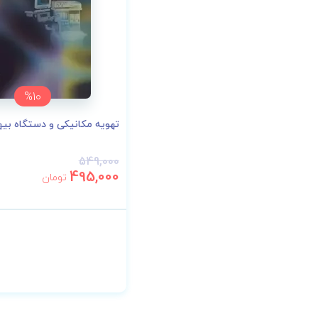
%10
تهویه مکانیکی و دستگاه بی
549,000
495,000
تومان