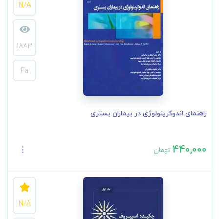
N/A
1883
Fa
راهنمای اندوکرینولوژی در بیماران بستری
440,000
تومان
N/A