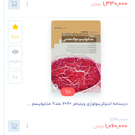
1,330,000
تومان
N/A
26136
Fa
%11
درسنامه اندوکرینولوژی ویلیامز 2020 جلد7 متابولیسم ...
1,190,000
1,060,000
تومان