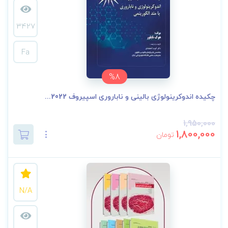
3427
Fa
%8
چکیده اندوکرینولوژی بالینی و ناباروری اسپیروف 2022...
1,950,000
1,800,000
تومان
N/A