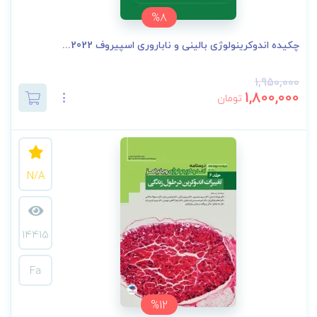
%8
چکیده اندوکرینولوژی بالینی و ناباروری اسپیروف 2022...
1,950,000
1,800,000
تومان
N/A
14415
Fa
%12