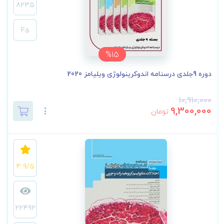
8235
Fa
%15
دوره 9جلدی درسنامه اندوکرینولوژی ویلیامز 2020
10,910,000
9,300,000
تومان
4.9/5
22492