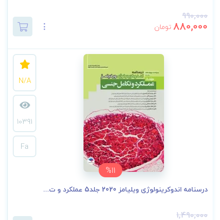
990,000
880,000
تومان
N/A
10391
Fa
%11
درسنامه اندوکرینولوژی ویلیامز 2020 جلد5 عملکرد و ت...
1,490,000