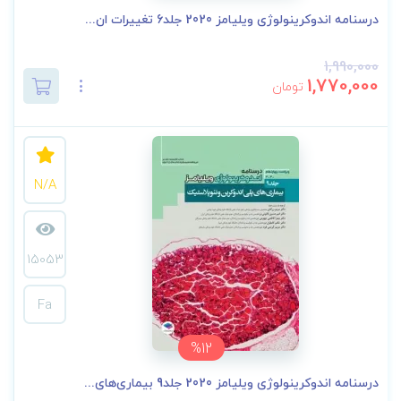
درسنامه اندوکرینولوژی ویلیامز 2020 جلد6 تغییرات ان...
1,990,000
1,770,000
تومان
N/A
15053
Fa
%12
درسنامه اندوکرینولوژی ویلیامز 2020 جلد9 بیماری‌های...