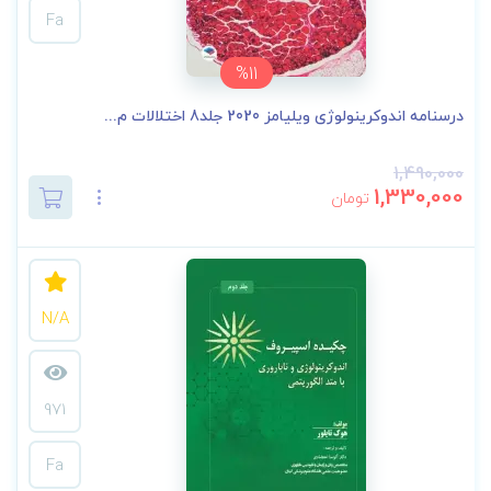
Fa
%11
درسنامه اندوکرینولوژی ویلیامز 2020 جلد8 اختلالات م...
1,490,000
1,330,000
تومان
N/A
971
Fa