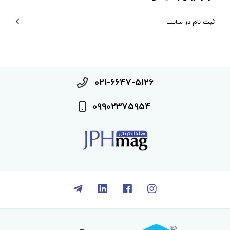
ثبت نام در سایت
021-6647-5126
09902375954