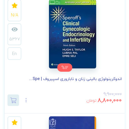
N/A
5367
En
%12
اندوکرینولوژی بالینی زنان و ناباروری اسپیروف | Spe...
9,900,000
8,800,000
تومان