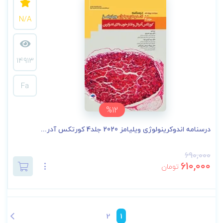
N/A
14913
Fa
%12
درسنامه اندوکرینولوژی ویلیامز 2020 جلد4 کورتکس آدر...
690,000
610,000
تومان
2
1