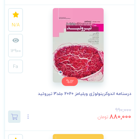
N/A
12900
Fa
%12
درسنامه اندوکرینولوژی ویلیامز 2020 جلد3 تیروئید
990,000
880,000
تومان