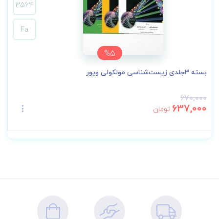
3564
Fa
%5
بسته 3‌جلدی زیست‌شناسی مولکولی ویور
670,000
637,000
تومان