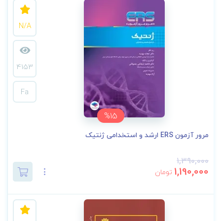
N/A
4153
Fa
%15
مرور آزمون ERS ارشد و استخدامی ژنتیک
1,390,000
1,190,000
تومان