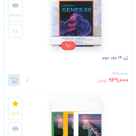
4663
Fa
%6
ژن 12 جلد دوم
980,000
929,000
تومان
N/A