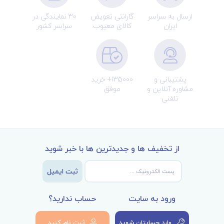
ارسال به سراسر
گارانتی تعویض
30 نمایندگی در
ایران
کالای معیوب
سراسر کشور
پشتیبانی و
135000+ خرید
مشاوره آنلاین و
موفق
تلفنی
از تخفیف ها و جدیدترین ها با خبر شوید
ثبت ایمیل
ورود به سایت
حساب ندارید؟
وارد حسابتان شوید
ثبت نام کنید