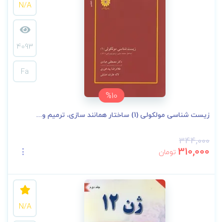
N/A
4093
Fa
%10
زیست شناسی مولکولی (1) ساختار همانند سازی، ترمیم و...
344,000
310,000
تومان
N/A