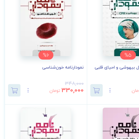
%6
%5
ل بیهوشی و احیای قلبی
نمودارنامه خون‌شناسی
348,000
330,000
مان
تومان