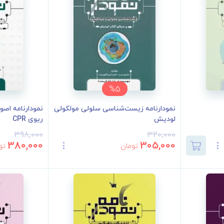
%5
نمودارنامه زیست‌شناسی سلولی مولکولی
نمودارنامه اصو
لودیش
ریوی CPR
398,000
320,000
380,000
305,000
تومان
تو