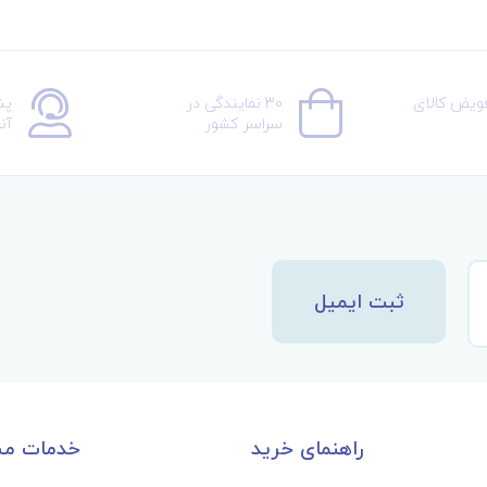
عویض کالای
30 نمایندگی در
پش
سراسر کشور
آن
ثبت ایمیل
راهنمای خرید
خدمات مش