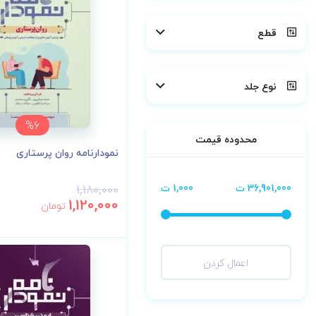
قطع
نوع جلد
%6
محدوده قیمت
نمودارنامه روان پرستاری
36,901,000 ت
1,000 ت
1,180,000
1,120,000
تومان
اعمال کردن