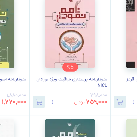
%5
 قرمز
نمودارنامه پرستاری مراقبت ویژه نوزادان
نمودارنامه اصو
NICU
1,880,000
798,000
1,770,000
759,000
تومان
ت