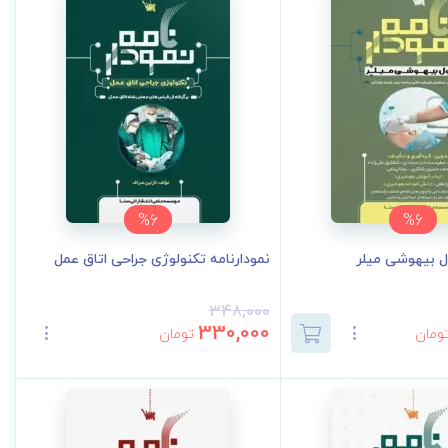
%6
%6
ل بیهوشی میلر
نمودارنامه تکنولوژی جراحی اتاق عمل
348,000
330,000
ومان
تومان