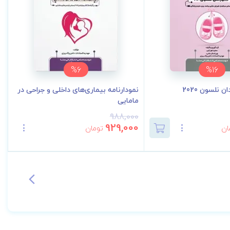
%6
%16
ن نلسون 2020
نمودارنامه بیماری‌های داخلی و جراحی در
مامایی
988,000
929,000
ان
تومان