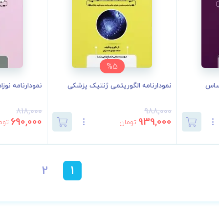
%5
اساس
نمودارنامه الگوریتمی ژنتیک پزشکی
نمودارنامه نوزادا
818,000
988,000
690,000
939,000
تومان
توم
2
1