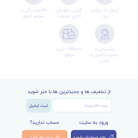
ارسال به سراسر
گارانتی تعویض
30 نمایندگی در
ایران
کالای معیوب
سراسر کشور
پشتیبانی و
135000+ خرید
مشاوره آنلاین و
موفق
تلفنی
از تخفیف ها و جدیدترین ها با خبر شوید
ثبت ایمیل
ورود به سایت
حساب ندارید؟
وارد حسابتان شوید
ثبت نام کنید