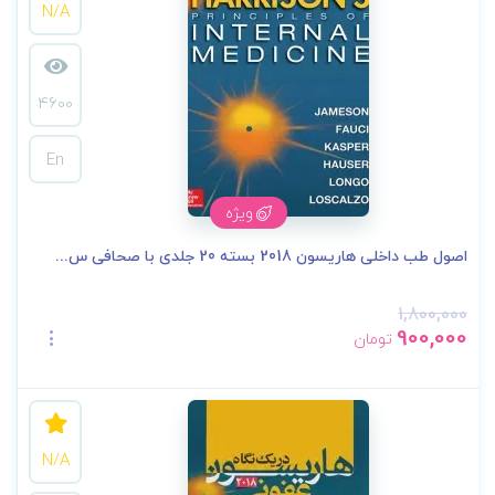
N/A
4600
En
ویژه
اصول طب داخلی هاریسون 2018 بسته 20 جلدی با صحافی س...
1,800,000
900,000
تومان
N/A