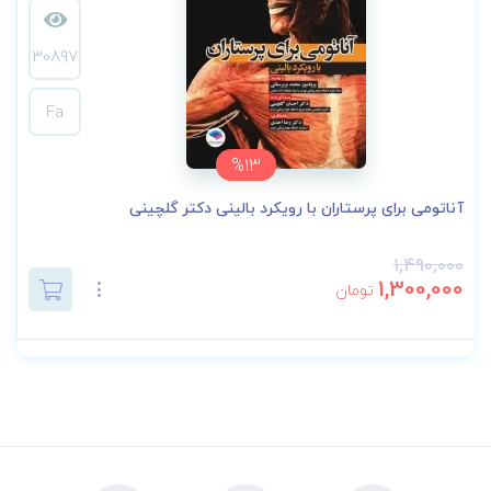
30897
Fa
%13
آناتومی برای پرستاران با رویکرد بالینی دکتر گلچینی
1,490,000
1,300,000
تومان