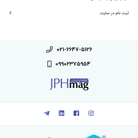
ثبت نام در سایت
021-6647-5126
09902375954