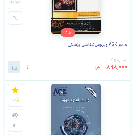
4748
Fa
%6
جامع AGK ویروس‌شناسی پزشکی
950,000
898,000
تومان
N/A
121