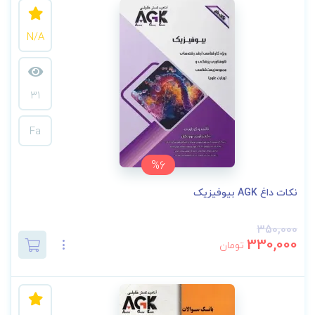
N/A
31
Fa
%6
نکات داغ AGK بیوفیزیک
350,000
330,000
تومان