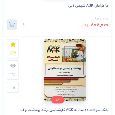
ما طراحان AGK شیمی آلی
850,000
808,000
تومان
N/A
2352
Fa
%5
بانک سوالات ده سالانه AGK کارشناسی ارشد بهداشت و ا...