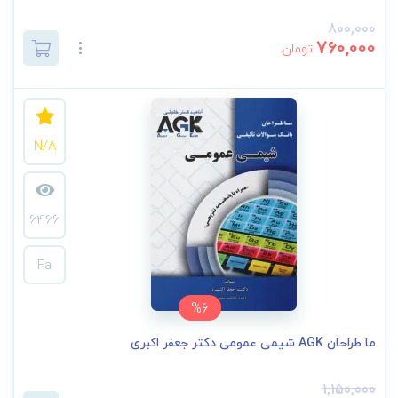
800,000
760,000
تومان
N/A
6466
Fa
%6
ما طراحان AGK شیمی عمومی دکتر جعفر اکبری
1,150,000