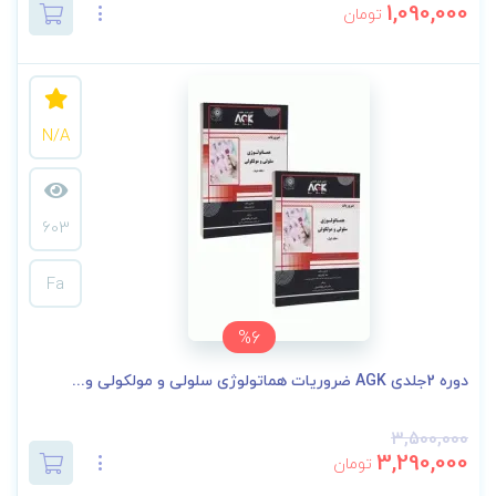
1,090,000
تومان
N/A
603
Fa
%6
دوره 2جلدی AGK ضروریات هماتولوژی سلولی و مولکولی و...
3,500,000
3,290,000
تومان