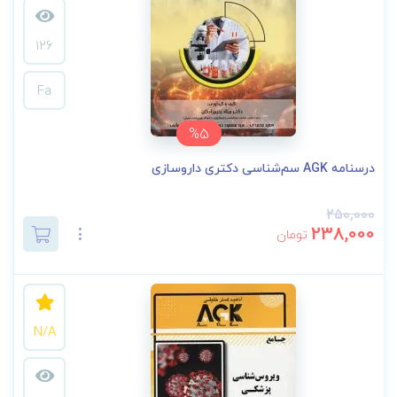
126
Fa
%5
درسنامه AGK سم‌شناسی دکتری داروسازی
250,000
238,000
تومان
N/A