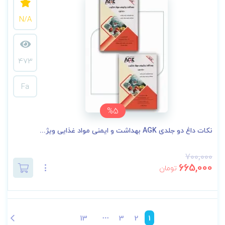
N/A
473
Fa
%5
نکات داغ دو جلدی AGK بهداشت و ایمنی مواد غذایی ویژ...
700,000
665,000
تومان
13
3
2
1