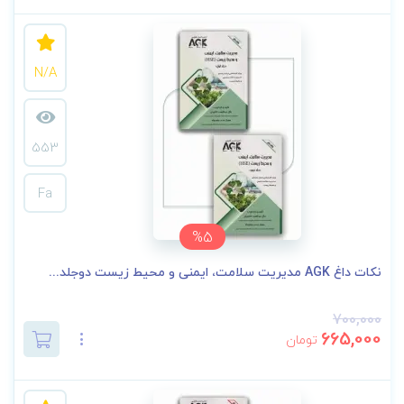
N/A
553
Fa
%5
نکات داغ AGK مدیریت سلامت، ایمنی و محیط زیست دوجلد...
700,000
665,000
تومان