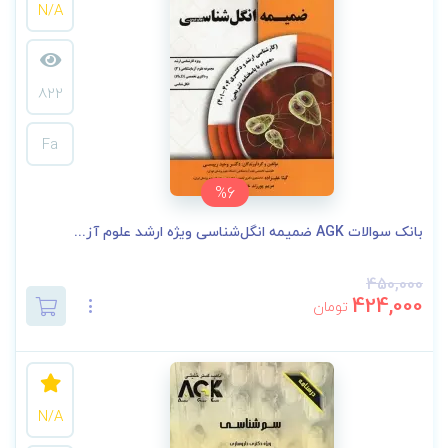
N/A
822
Fa
%6
بانک سوالات AGK ضمیمه انگل‌شناسی ویژه ارشد علوم آز...
450,000
424,000
تومان
N/A