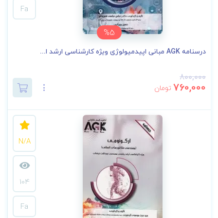
Fa
%5
درسنامه AGK مبانی اپیدمیولوژی ویژه کارشناسی ارشد ا...
800,000
760,000
تومان
N/A
104
Fa