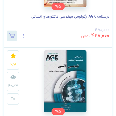
%5
درسنامه AGK ارگونومی مهندسی فاکتورهای انسانی
450,000
428,000
تومان
N/A
4884
Fa
%5