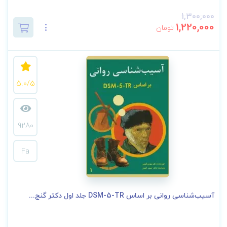
1,300,000
1,220,000
تومان
5.0/5
9280
Fa
آسیب‌شناسی روانی بر اساس DSM-5-TR جلد اول دکتر گنج...