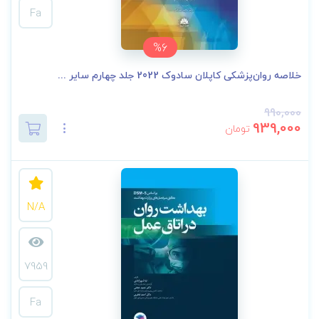
Fa
%6
خلاصه روان‌پزشکی کاپلان سادوک 2022 جلد چهارم سایر ...
990,000
939,000
تومان
N/A
7959
Fa