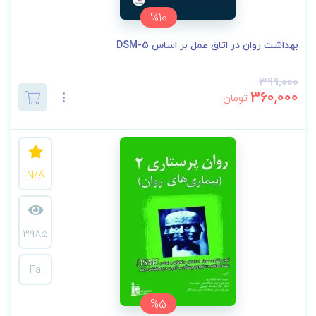
%10
بهداشت روان در اتاق عمل بر اساس DSM-5
399,000
360,000
تومان
N/A
3985
Fa
%5