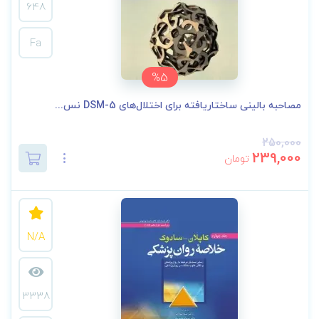
648
Fa
%5
مصاحبه بالینی ساختاریافته برای اختلال‌های DSM-5 نس...
250,000
239,000
تومان
N/A
3338