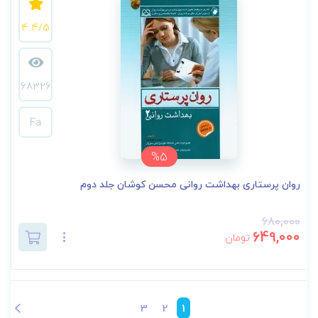
4.4/5
68326
Fa
%5
روان پرستاری بهداشت روانی محسن کوشان جلد دوم
680,000
649,000
تومان
3
2
1