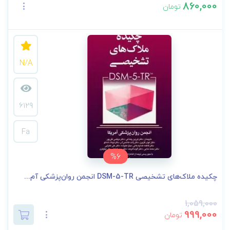
860,000
تومان
N/A
6129
Fa
%6
چکیده ملاک‌های تشخیصی DSM-5-TR انجمن روان‌پزشکی آم...
1,059,000
999,000
تومان