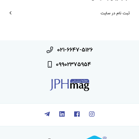
ثبت نام در سایت
021-6647-5126
09902375954