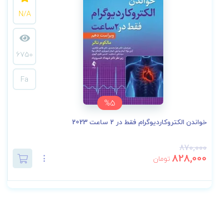
N/A
6750
Fa
%5
خواندن الکتروکاردیوگرام فقط در 2 ساعت 2023
870,000
828,000
تومان