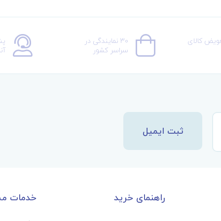
عویض کالای
30 نمایندگی در
پش
سراسر کشور
آن
ثبت ایمیل
راهنمای خرید
خدمات مش