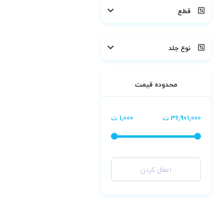
قطع
نوع جلد
محدوده قیمت
36,901,000 ت
1,000 ت
اعمال کردن