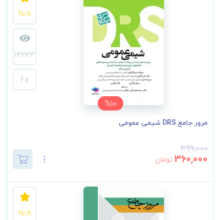
N/A
14233
Fa
%10
مرور جامع DRS شیمی عمومی
399,000
360,000
تومان
N/A