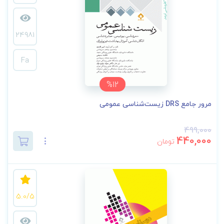
24981
Fa
%12
مرور جامع DRS زیست‌شناسی عمومی
499,000
440,000
تومان
5.0/5