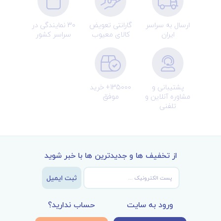
ارسال به سراسر
گارانتی تعویض
30 نمایندگی در
ایران
کالای معیوب
سراسر کشور
پشتیبانی و
135000+ خرید
مشاوره آنلاین و
موفق
تلفنی
از تخفیف ها و جدیدترین ها با خبر شوید
ثبت ایمیل
ورود به سایت
حساب ندارید؟