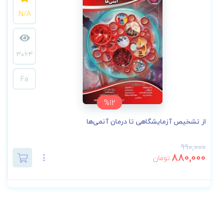
N/A
3064
Fa
%12
از تشخیص آزمایشگاهی تا درمان آنمی‌ها
990,000
880,000
تومان