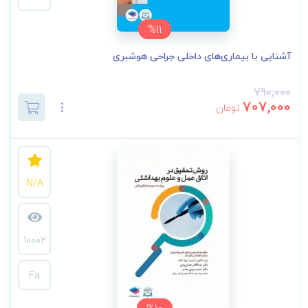
%11
آشنایی با بیماری‌های داخلی جراحی هوشبری
790,000
707,000
تومان
N/A
10002
Fa