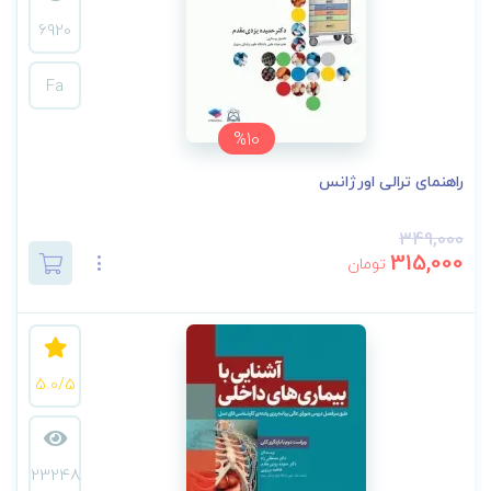
6920
Fa
%10
راهنمای ترالی اورژانس
349,000
315,000
تومان
5.0/5
23248