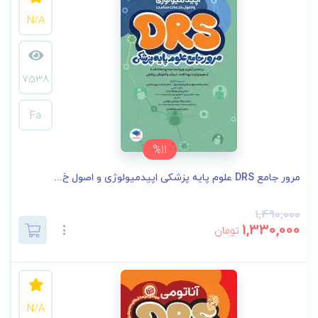
N/A
7538
Fa
%11
مرور جامع DRS علوم پایه پزشکی اپیدمیولوژی و اصول خ...
1,490,000
1,330,000
تومان
N/A