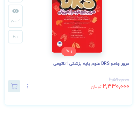
7004
Fa
%11
مرور جامع DRS علوم پایه پزشکی آناتومی
2,590,000
2,330,000
تومان