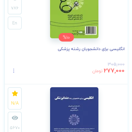
786
En
%10
انگلیسی برای دانشجویان رشته پزشکی
305,000
277,000
تومان
N/A
5670