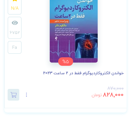
N/A
6752
Fa
%5
خواندن الکتروکاردیوگرام فقط در 2 ساعت 2023
870,000
828,000
تومان