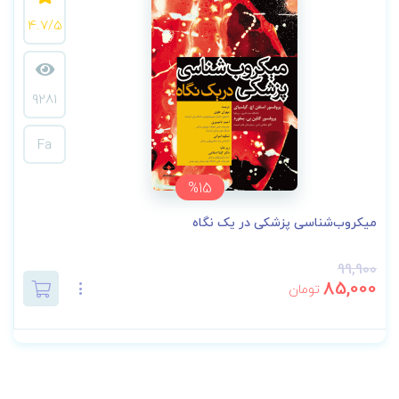
4.7/5
9281
Fa
%15
میکروب‌شناسی پزشکی در یک نگاه
99,900
85,000
تومان