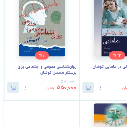
%6
%22
کی در مامایی کوشان
روان‌شناسی عمومی و اجتماعی برای
پرستار محسن کوشان
580,000
550,000
ان
تومان