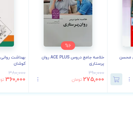
%6
ی محسن
خلاصه جامع دروس ACE PLUS روان
بهداشت روانی ب
پرستاری
کوشان
380,000
290,000
360,000
275,000
تومان
توم