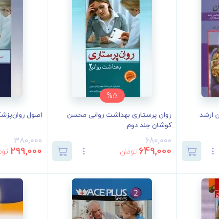
%5
 ارشد
روان پرستاری بهداشت روانی محسن
اصول روان‌پزش
کوشان جلد دوم
380,000
680,000
299,000
649,000
تومان
توم