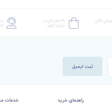
عویض کالای
30 نمایندگی در
پش
سراسر کشور
آن
ثبت ایمیل
راهنمای خرید
خدمات مش