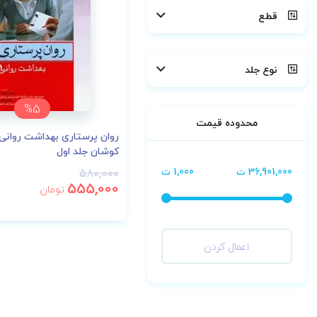
قطع
نوع جلد
%5
محدوده قیمت
روان پرستاری بهداشت روان
کوشان جلد اول
36,901,000 ت
1,000 ت
580,000
555,000
تومان
اعمال کردن