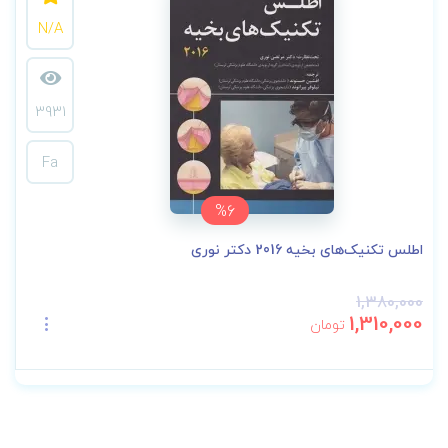
N/A
3931
Fa
%6
اطلس تکنیک‌های بخیه 2016 دکتر نوری
1,380,000
1,310,000
تومان