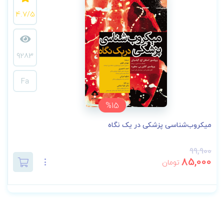
4.7/5
9283
Fa
%15
میکروب‌شناسی پزشکی در یک نگاه
99,900
85,000
تومان