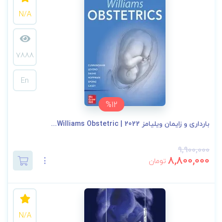
N/A
7888
En
%12
بارداری و زایمان ویلیامز 2022 | Williams Obstetric...
9,900,000
8,800,000
تومان
N/A